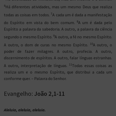
6
Há diferentes atividades, mas um mesmo Deus que realiza
7
todas as coisas em todos.
A cada um é dada a manifestação
8
do Espírito em vista do bem comum.
A um é dada pelo
Espírito a palavra da sabedoria. A outro, a palavra da ciência
9
segundo o mesmo Espírito.
A outro, a fé no mesmo Espírito.
10
A outro, o dom de curas no mesmo Espírito.
A outro, o
poder de fazer milagres. A outro, profecia. A outro,
discernimento de espíritos. A outro, falar línguas estranhas.
11
A outro, interpretação de línguas.
Todas essas coisas as
realiza um e o mesmo Espírito, que distribui a cada um
conforme quer. – Palavra do Senhor.
Evangelho:
João 2,1-11
Aleluia, aleluia, aleluia.