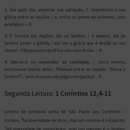
2. Dia após dia, anunciai sua salvação,
†
manifestai a sua
glória entre as nações
/
e, entre os povos do universo, seus
prodígios!
– R.
3. Ó família das nações, dai ao Senhor,
/
ó nações, dai ao
Senhor poder e glória,
/
dai-lhe a glória que é devida ao seu
nome!
/
Oferecei um sacrifício nos seus átrios.
– R.
4. Adorai-o no esplendor da santidade,
/
terra inteira,
estremecei diante dele!
/
Publicai entre as nações: “Reina o
Senhor!”,
/
pois os povos ele julga com justiça.
– R.
Segunda Leitura:
1 Coríntios 12,4-11
Leitura da primeira carta de São Paulo aos Coríntios –
4
Irmãos,
há diversidade de dons, mas um mesmo é o Espírito.
5
Há diversidade de ministérios, mas um mesmo é o Senhor.