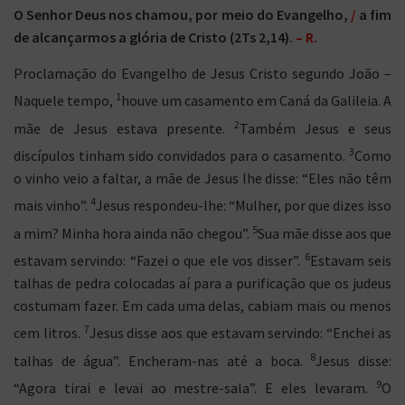
O Senhor Deus nos chamou, por meio do Evangelho,
/
a fim
de alcançarmos a glória de Cristo (2Ts 2,14).
– R.
Proclamação do Evangelho de Jesus Cristo segundo João –
1
Naquele tempo,
houve um casamento em Caná da Galileia. A
2
mãe de Jesus estava presente.
Também Jesus e seus
3
discípulos tinham sido convidados para o casamento.
Como
o vinho veio a faltar, a mãe de Jesus lhe disse: “Eles não têm
4
mais vinho”.
Jesus respondeu-lhe: “Mulher, por que dizes isso
5
a mim? Minha hora ainda não chegou”.
Sua mãe disse aos que
6
estavam servindo: “Fazei o que ele vos disser”.
Estavam seis
talhas de pedra colocadas aí para a purificação que os judeus
costumam fazer. Em cada uma delas, cabiam mais ou menos
7
cem litros.
Jesus disse aos que estavam servindo: “Enchei as
8
talhas de água”. Encheram-nas até a boca.
Jesus disse:
9
“Agora tirai e levai ao mestre-sala”. E eles levaram.
O