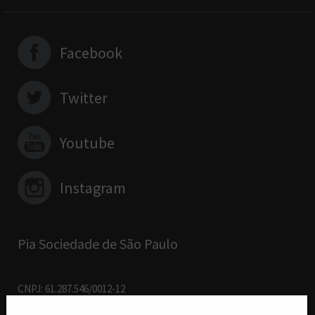
Facebook
Twitter
Youtube
Instagram
Pia Sociedade de São Paulo
CNPJ: 61.287.546/0012-12
R. Francisco Cruz, 229 - 04.117-091