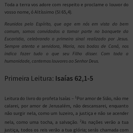
Toda a terra vos adore com respeito e proclame o louvor do
vosso nome, ó Altíssimo (Sl 65,4).
Reunidos pelo Espírito, que age em nós em vista do bem
comum, somos convidados a tomar parte no banquete da
Eucaristia, celebrando o primeiro sinal realizado por Jesus.
Sempre atenta e servidora, Maria, nas bodas de Caná, nos
indica fazer tudo o que seu Filho disser. Com toda a
humanidade, cantemos louvores ao Senhor Deus.
Primeira Leitura:
Isaías 62,1-5
1
Leitura do livro do profeta Isaías –
Por amor de Sião, não me
calarei, por amor de Jerusalém, não descansarei, enquanto
não surgir nela, como um luzeiro, a justiça e não se acender
2
nela, como uma tocha, a salvação.
As nações verão a tua
justiça, todos os reis verão a tua glória; serás chamada com