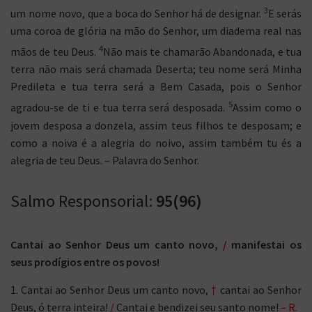
3
um nome novo, que a boca do Senhor há de designar.
E serás
uma coroa de glória na mão do Senhor, um diadema real nas
4
mãos de teu Deus.
Não mais te chamarão Abandonada, e tua
terra não mais será chamada Deserta; teu nome será Minha
Predileta e tua terra será a Bem Casada, pois o Senhor
5
agradou-se de ti e tua terra será desposada.
Assim como o
jovem desposa a donzela, assim teus filhos te desposam; e
como a noiva é a alegria do noivo, assim também tu és a
alegria de teu Deus. – Palavra do Senhor.
Salmo Responsorial:
95(96)
Cantai ao Senhor Deus um canto novo,
/
manifestai os
seus prodígios entre os povos!
1. Cantai ao Senhor Deus um canto novo,
†
cantai ao Senhor
Deus, ó terra inteira!
/
Cantai e bendizei seu santo nome!
– R.