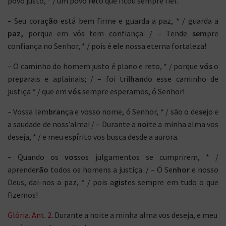
povo justo, * / um povo
re
to que ficou sempre fiel.
– Seu cora
ção
está bem firme e guarda a paz, * / guarda a
paz,
porque em vós tem confiança. / – Tende
sem
pre
confiança no Senhor, * / pois é
e
le nossa eterna fortaleza!
– O ca
mi
nho do homem justo é plano e reto, * / porque
vós
o
preparais e aplainais; / – foi tri
lhan
do esse caminho de
justiça * / que em
vós
sempre esperamos, ó Senhor!
– Vossa lem
bran
ça e vosso nome, ó Senhor, * / são o de
se
jo e
a saudade de noss’alma! / – Durante a
noi
te a minha alma vos
deseja, * / e meu es
pí
rito vos busca desde a aurora.
– Quando os
vos
sos julgamentos se cumprirem, * /
aprende
rão
todos os homens a justiça. / – Ó Se
nhor
e nosso
Deus, dai-nos a paz, * / pois a
gis
tes sempre em tudo o que
fizemos!
Glória. Ant. 2.
Durante a noite a minha alma vos deseja, e meu