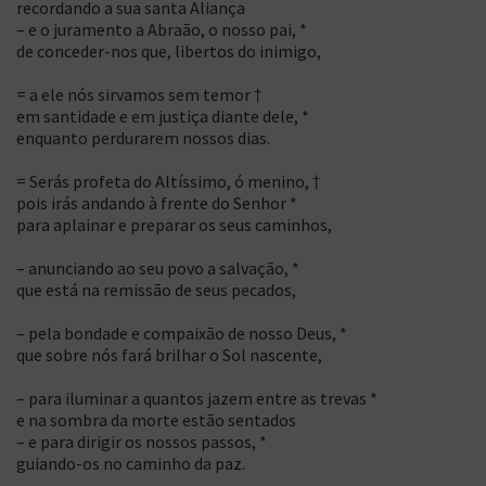
recordando a sua santa Aliança
– e o juramento a Abraão, o nosso pai, *
de conceder-nos que, libertos do inimigo,
= a ele nós sirvamos sem temor †
em santidade e em justiça diante dele, *
enquanto perdurarem nossos dias.
= Serás profeta do Altíssimo, ó menino, †
pois irás andando à frente do Senhor *
para aplainar e preparar os seus caminhos,
– anunciando ao seu povo a salvação, *
que está na remissão de seus pecados,
– pela bondade e compaixão de nosso Deus, *
que sobre nós fará brilhar o Sol nascente,
– para iluminar a quantos jazem entre as trevas *
e na sombra da morte estão sentados
– e para dirigir os nossos passos, *
guiando-os no caminho da paz.