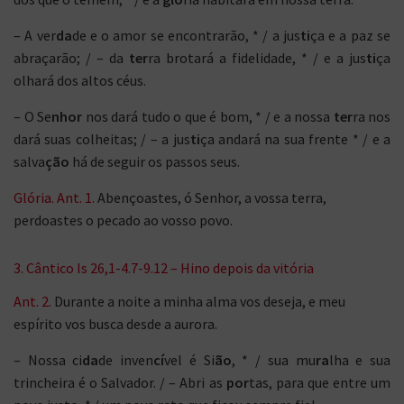
– A ver
da
de e o amor se encontrarão, * / a jus
ti
ça e a paz se
abraçarão; / – da
ter
ra brotará a fidelidade, * / e a jus
ti
ça
olhará dos altos céus.
– O Se
nhor
nos dará tudo o que é bom, * / e a nossa
ter
ra nos
dará suas colheitas; / – a jus
ti
ça andará na sua frente * / e a
salva
ção
há de seguir os passos seus.
Glória. Ant. 1.
Abençoastes, ó Senhor, a vossa terra,
perdoastes o pecado ao vosso povo.
3. Cântico Is 26,1-4.7-9.12 – Hino depois da vitória
Ant. 2.
Durante a noite a minha alma vos deseja, e meu
espírito vos busca desde a aurora.
– Nossa ci
da
de inven
cí
vel é Si
ão
, * / sua mu
ra
lha e sua
trincheira é o Salvador. / – Abri as
por
tas, para que entre um