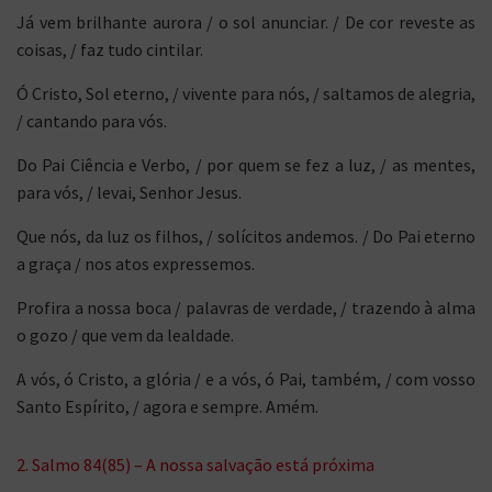
Já vem brilhante aurora / o sol anunciar. / De cor reveste as
coisas, / faz tudo cintilar.
Ó Cristo, Sol eterno, / vivente para nós, / saltamos de alegria,
/ cantando para vós.
Do Pai Ciência e Verbo, / por quem se fez a luz, / as mentes,
para vós, / levai, Senhor Jesus.
Que nós, da luz os filhos, / solícitos andemos. / Do Pai eterno
a graça / nos atos expressemos.
Profira a nossa boca / palavras de verdade, / trazendo à alma
o gozo / que vem da lealdade.
A vós, ó Cristo, a glória / e a vós, ó Pai, também, / com vosso
Santo Espírito, / agora e sempre. Amém.
2. Salmo 84(85) – A nossa salvação está próxima