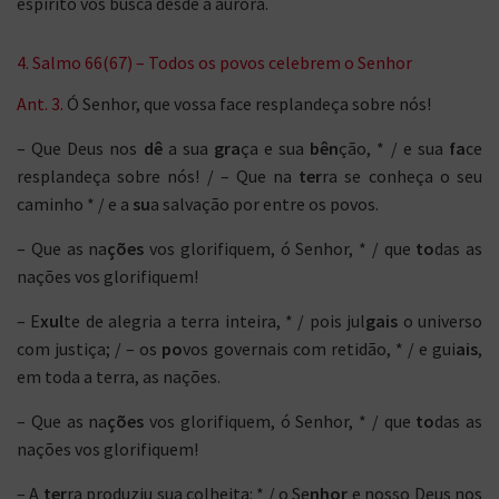
espírito vos busca desde a aurora.
4. Salmo 66(67) – Todos os povos celebrem o Senhor
Ant. 3.
Ó Senhor, que vossa face resplandeça sobre nós!
– Que Deus nos
dê
a sua
gra
ça e sua
bên
ção, * / e sua
fa
ce
resplandeça sobre nós! / – Que na
ter
ra se conheça o seu
caminho * / e a
su
a salvação por entre os povos.
– Que as na
ções
vos glorifiquem, ó Senhor, * / que
to
das as
nações vos glorifiquem!
– E
xul
te de alegria a terra inteira, * / pois jul
gais
o universo
com justiça; / – os
po
vos governais com retidão, * / e gui
ais
,
em toda a terra, as nações.
– Que as na
ções
vos glorifiquem, ó Senhor, * / que
to
das as
nações vos glorifiquem!
– A
ter
ra produziu sua colheita: * / o Se
nhor
e nosso Deus nos