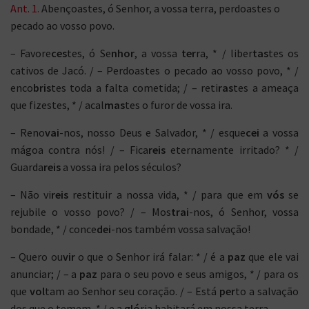
Ant. 1.
Abençoastes, ó Senhor, a vossa terra, perdoastes o
pecado ao vosso povo.
– Favore
ces
tes, ó Se
nhor
, a vossa
ter
ra, * / liber
tas
tes os
cativos de Jacó. / – Perdoastes o pecado ao vosso povo, * /
enco
bris
tes toda a falta cometida; / – reti
ras
tes a ameaça
que fizestes, * / acal
mas
tes o furor de vossa ira.
– Reno
vai
-nos, nosso Deus e Salvador, * / esque
cei
a vossa
mágoa contra nós! / – Fica
reis
eternamente irritado? * /
Guarda
reis
a vossa ira pelos séculos?
– Não vi
reis
restituir a nossa vida, * / para que em
vós
se
rejubile o vosso povo? / – Mos
trai
-nos, ó Senhor, vossa
bondade, * / conce
dei
-nos também vossa salvação!
– Quero ou
vir
o que o Senhor irá falar: * / é a
paz
que ele vai
anunciar; / – a
paz
para o seu povo e seus amigos, * / para os
que
vol
tam ao Senhor seu coração. / – Está
per
to a salvação
dos que o temem, * / e a
gló
ria habitará em nossa terra.