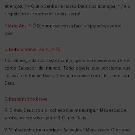
abençoa. / – Que o Se
nhor
e nosso Deus nos abençoe, * / e o
res
pei
tem os confins de toda a terra!
Glória. Ant. 3.
Ó Senhor, que vossa face resplandeça sobre
nós!
5. Leitura breve 1Jo 4,14-15
Nós vimos, e damos testemunho, que o Pai enviou o seu Filho
como Salvador do mundo. Todo aquele que proclama que
Jesus é o Filho de Deus, Deus permanece com ele, e ele com
Deus.
6. Responsório breve
R. Ó meu Deus, sois o rochedo que me abriga. * Meu escudo e
proteção: em vós espero! R. Ó meu Deus.
V. Minha rocha, meu abrigo e Salvador. * Meu escudo. Glória ao