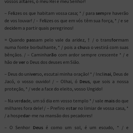
vossos al
ta
res, ó meu Rei e meu Senhor!
– Fe
li
zes os que habitam vossa casa; * / para
sem
pre haverão
de vos louvar! / – Fe
li
zes os que em vós têm sua força, * / e se
de
ci
dem a partir quais peregrinos!
= Quando
pas
sam pelo vale da aridez, † / o trans
for
mam
numa fonte borbulhante, * / pois a
chu
va o vestirá com suas
bênçãos. / – Caminha
rão
com ardor sempre crescente * / e
hão de
ver
o Deus dos deuses em Sião.
– Deus do uni
ver
so, escutai minha oração! * / Incli
nai
, Deus de
Jacó, o vosso ouvido! / – Olhai, ó
Deus
, que sois a nossa
proteção, * / vede a face do eleito, vosso Ungido!
– Na ver
da
de, um só dia em vosso templo * / vale
mais
do que
milhares fora dele! / – Prefiro es
tar
no limiar de vossa casa, *
/ a hospe
dar
-me na mansão dos pecadores!
– O Senhor
Deus
é como um sol, é um escudo, * / e