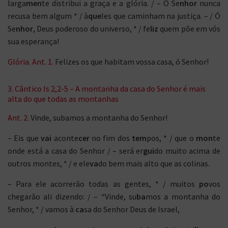
larga
men
te distribui a graça e a glória. / – O Se
nhor
nunca
recusa bem algum * / à
que
les que caminham na justiça. – / Ó
Se
nhor
, Deus poderoso do universo, * / fe
liz
quem põe em vós
sua esperança!
Glória. Ant. 1.
Felizes os que habitam vossa casa, ó Senhor!
3. Cântico Is 2,2-5 – A montanha da casa do Senhor é mais
alta do que todas as montanhas
Ant. 2.
Vinde, subamos a montanha do Senhor!
– Eis que
vai
aconte
cer
no fim dos
tem
pos, * / que o
mon
te
onde está a casa do Senhor / – será er
gui
do muito acima de
outros montes, * / e ele
va
do bem mais alto que as colinas.
– Para ele acorrerão todas as gentes, * / muitos
po
vos
chegarão ali dizendo: / – “Vinde, su
ba
mos a montanha do
Senhor, * / vamos à
ca
sa do Senhor Deus de Israel,