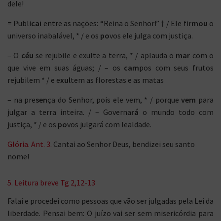
dele!
= Publi
cai
entre as nações: “Reina o Senhor!” † / Ele fir
mou
o
universo inabalável, * / e os
po
vos ele julga com justiça.
– O
céu
se rejubile e exulte a terra, * / aplauda o
mar
com o
que vive em suas águas; / – os
cam
pos com seus frutos
rejubilem * / e e
xul
tem as florestas e as matas
– na pre
sen
ça do Senhor, pois ele vem, * / porque
vem
para
julgar a terra inteira. / – Governa
rá
o mundo todo com
justiça, * / e os
po
vos julgará com lealdade.
Glória. Ant. 3.
Cantai ao Senhor Deus, bendizei seu santo
nome!
5. Leitura breve Tg 2,12-13
Falai e procedei como pessoas que vão ser julgadas pela Lei da
liberdade. Pensai bem: O juízo vai ser sem misericórdia para