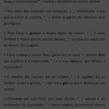
Deus, ó terra inteira! * / Can
tai
e bendizei seu santo nome!
= Dia após
di
a anunciai sua salvação, † / manifes
tai
a sua
glória entre as nações, * / e entre os
po
vos do universo seus
prodígios!
= Pois Deus é
gran
de e muito digno de louvor, † / é mais
ter
rí
vel e maior que os outros deuses, * / porque um
na
da são
os deuses dos pagãos.
= Foi o Se
nhor
e nosso Deus quem fez os céus: † / diante
de
le
vão a glória e a majestade, * / e o seu
tem
plo, que beleza e
esplendor!
= Ó fa
mí
lia das nações, dai ao Senhor, † / ó na
ções
, dai ao
Senhor poder e glória, * / dai-lhe a
gló
ria que é devida ao seu
nome!
= Ofere
cei
um sacrifício nos seus átrios, † / ado
rai
-o no
esplendor da santidade, * / terra in
tei
ra, estremecei diante