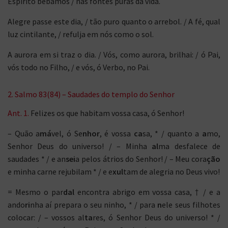
Espírito bebamos / nas fontes puras da vida.
Alegre passe este dia, / tão puro quanto o arrebol. / A fé, qual
luz cintilante, / refulja em nós como o sol.
A aurora em si traz o dia. / Vós, como aurora, brilhai: / ó Pai,
vós todo no Filho, / e vós, ó Verbo, no Pai.
2. Salmo 83(84) – Saudades do templo do Senhor
Ant. 1.
Felizes os que habitam vossa casa, ó Senhor!
– Quão a
má
vel, ó Se
nhor
, é vossa
ca
sa, * / quanto a
a
mo,
Senhor Deus do universo! / – Minha
al
ma desfalece de
saudades * / e an
sei
a pelos átrios do Senhor! / – Meu cora
ção
e minha carne rejubilam * / e e
xul
tam de alegria no Deus vivo!
= Mesmo o par
dal
encontra abrigo em vossa casa, † / e a
ando
ri
nha aí prepara o seu ninho, * / para
n
ele seus filhotes
colocar: / – vossos al
ta
res, ó Senhor Deus do universo! * /