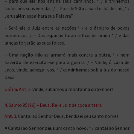
– para que
e
le nos ensine seus caminhos, * / e tri
lhe
mos
todos nós suas veredas. / – Pois de Si
ão
a sua Lei há de sair, * /
Jerusa
lém
espalhará sua Palavra”.
– Será
e
le o Juiz entre as nações * / e o
ár
bitro de povos
numerosos. / – Das es
pa
das farão relhas de arado * / e das
lan
ças forjarão as suas foices.
– Uma na
ção
não se armará mais contra a outra, * / nem
have
rão
de exercitar-se para a guerra. / – Vinde, ó
ca
sa de
Jacó, vinde, achegai-vos, * / cami
nhe
mos sob a luz do nosso
Deus!
Glória. Ant. 2.
Vinde, subamos a montanha do Senhor!
4. Salmo 95(96) – Deus, Rei e Juiz de toda a terra
Ant. 3.
Cantai ao Senhor Deus, bendizei seu santo nome!
= Can
tai
ao Senhor
Deus
um canto
no
vo, † / can
tai
ao Senhor