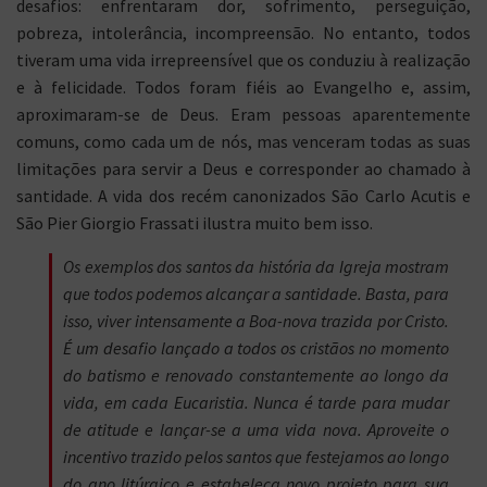
desafios: enfrentaram dor, sofrimento, perseguição,
pobreza, intolerância, incompreensão. No entanto, todos
tiveram uma vida irrepreensível que os conduziu à realização
e à felicidade. Todos foram fiéis ao Evangelho e, assim,
aproximaram-se de Deus. Eram pessoas aparentemente
comuns, como cada um de nós, mas venceram todas as suas
limitações para servir a Deus e corresponder ao chamado à
santidade. A vida dos recém canonizados São Carlo Acutis e
São Pier Giorgio Frassati ilustra muito bem isso.
Os exemplos dos santos da história da Igreja mostram
que todos podemos alcançar a santidade. Basta, para
isso, viver intensamente a Boa-nova trazida por Cristo.
É um desafio lançado a todos os cristãos no momento
do batismo e renovado constantemente ao longo da
vida, em cada Eucaristia. Nunca é tarde para mudar
de atitude e lançar-se a uma vida nova. Aproveite o
incentivo trazido pelos santos que festejamos ao longo
do ano litúrgico e estabeleça novo projeto para sua