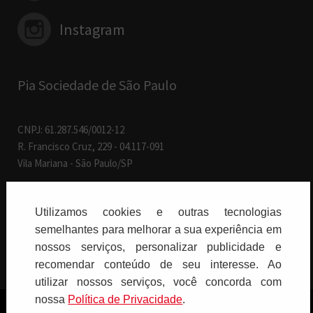
Instagram
Pia Sociedade de São Paulo
CNPJ: 61.287.546/0012-12
R. Francisco Cruz, 229 - 04.117-091
Vila Mariana - São Paulo/SP
Paulus Editora pelo mundo:
Utilizamos cookies e outras tecnologias
semelhantes para melhorar a sua experiência em
Brasil
nossos serviços, personalizar publicidade e
recomendar conteúdo de seu interesse. Ao
utilizar nossos serviços, você concorda com
nossa
Polí­tica de Privacidade
.