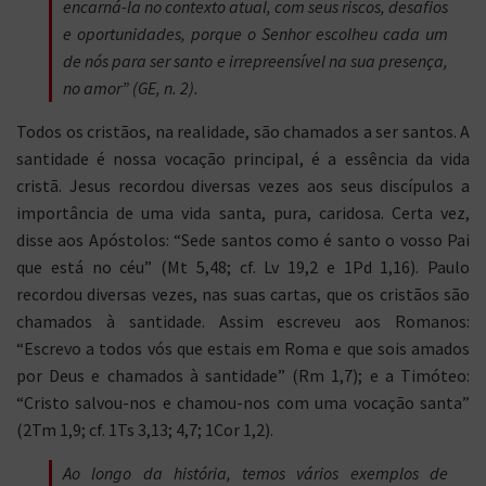
encarná-la no contexto atual, com seus riscos, desafios
e oportunidades, porque o Senhor escolheu cada um
de nós para ser santo e irrepreensível na sua presença,
no amor” (
GE
, n. 2).
Todos os cristãos, na realidade, são chamados a ser santos. A
santidade é nossa vocação principal, é a essência da vida
cristã. Jesus recordou diversas vezes aos seus discípulos a
importância de uma vida santa, pura, caridosa. Certa vez,
disse aos Apóstolos: “Sede santos como é santo o vosso Pai
que está no céu” (Mt 5,48; cf. Lv 19,2 e 1Pd 1,16). Paulo
recordou diversas vezes, nas suas cartas, que os cristãos são
chamados à santidade. Assim escreveu aos Romanos:
“Escrevo a todos vós que estais em Roma e que sois amados
por Deus e chamados à santidade” (Rm 1,7); e a Timóteo:
“Cristo salvou-nos e chamou-nos com uma vocação santa”
(2Tm 1,9; cf. 1Ts 3,13; 4,7; 1Cor 1,2).
Ao longo da história, temos vários exemplos de