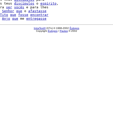
s teus 
discípulos
 o 
espírito
,

ra 
ver
vocês
 e para lhes

 
Senhor
que
 o 
afastasse
Tito
que
fosse
encontrar
 
Anjo
que
 me 
entregasse
IntraText®
(V7n) © 1996-2002
Èulogos
Copyright
Èulogos
/
Paulus
© 2002