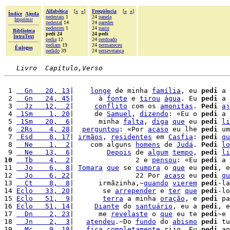
Alfabética
[
«
»
]
Freqüência
[
«
»
]
Índice
Ajuda
pedestais
1
24
panela
Imprimir
pedestal
14
24
paredes
pedestres
1
24
pasto
Biblioteca
pedi 24
24 pedi
IntraText
pedia
12
24
perdoado
pediam
19
24
permaneceu
Èulogos
pedido
39
24
perseverança
Livro  Capítulo,Verso
 1 
  Gn   20, 13
|    
longe
 de minha 
família
, eu 
pedi
 a 
 2 
  Gn   24, 45
|      à 
fonte
 e 
tirou
água
. Eu 
pedi
 a 
 3 
  Jz   12,  2
|     
conflito
 com os 
amonitas
. 
Pedi
aj
 4 
 1Sm    1, 20
|     de 
Samuel
, 
dizendo
: «Eu o 
pedi
 a 
 5 
 1Sm   20,  6
|      minha 
falta
, 
diga
que
 eu 
pedi
li
 6 
 2Rs    4, 28
|  
perguntou
: «Por 
acaso
 eu lhe 
pedi
 um
 7 
 Esd    8, 17
| 
irmãos
, 
residentes
 em 
Casfia
: 
pedi
qu
 8 
  Ne    1,  2
|    com alguns 
homens
 de 
Judá
. 
Pedi
lo
 9 
  Ne   13,  6
|        
Depois
 de 
algum
tempo
, 
pedi
li
10
  Tb    4,  2
|               2 e 
pensou
: «Eu 
pedi
 a 
11 
  Jo    6,  8
| 
Tomara
que
 se 
cumpra
 o 
que
 eu 
pedi
, e
12 
  Jo    6, 22
|               22 Por 
acaso
 eu 
pedi
qu
13 
  Ct    8,  8
|      irmãzinha,~
quando
vierem
pedi
-la
14 
Eclo   33, 20
|       se 
arrepender
 e 
ter
que
pedi
-lo
15 
Eclo   51,  9
|       
terra
 a minha 
oração
, e 
pedi
 pa
16 
Eclo   51, 14
|     
Diante
 do 
santuário
, eu a 
pedi
, e
17 
  Dn    2, 23
|      me 
revelaste
 o 
que
 eu te 
pedi
~e 
18 
  Jn    2,  3
|   
atendeu
.~Do 
fundo
 do 
abismo
pedi
 tu
19 
  Mc    9, 18
|   
fica
completamente
 rijo. Eu 
pedi
 ao