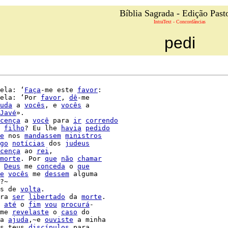
Bíblia Sagrada - Edição Past
IntraText - Concordâncias
pedi
ela: ‘
Faça
-me este 
favor
:

ela: ‘Por 
favor
, 
dê
-me

uda
 a 
vocês
, e 
vocês
 a

Javé
».

cença
 a 
você
 para 
ir
correndo
 
filho
? Eu lhe 
havia
pedido
e
 nos 
mandassem
ministros
go
notícias
 dos 
judeus
cença
 ao 
rei
morte
. Por 
que
não
chamar
 
Deus
 me 
conceda
 o 
que
e
vocês
 me 
dessem
 alguma

?~

s de 
volta
.

ra 
ser
libertado
 da 
morte
.

 
até
 o 
fim
vou
procurá
-

me 
revelaste
 o 
caso
 do

a 
ajuda
,~e 
ouviste
 a minha

s teus 
discípulos