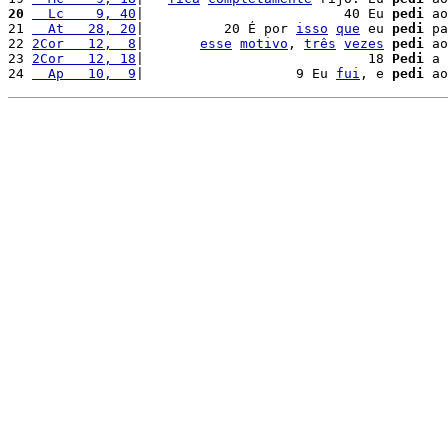
20
  Lc    9, 40
|                         40 Eu 
pedi
 ao
21 
  At   28, 20
|          20 É por 
isso
que
 eu 
pedi
 pa
22 
2Cor   12,  8
|       
esse
motivo
, 
três
vezes
pedi
 ao
23 
2Cor   12, 18
|                            18 
Pedi
 a 
24 
  Ap   10,  9
|                   9 Eu 
fui
, e 
pedi
 ao