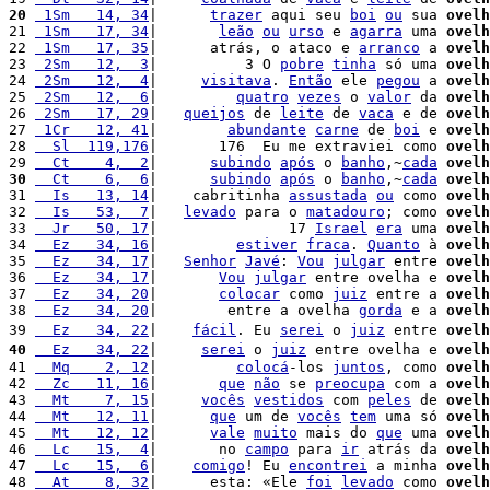
20
 1Sm   14, 34
|      
trazer
 aqui seu 
boi
ou
 sua 
ovelh
21 
 1Sm   17, 34
|       
leão
ou
urso
 e 
agarra
 uma 
ovelh
22 
 1Sm   17, 35
|      atrás, o ataco e 
arranco
 a 
ovelh
23 
 2Sm   12,  3
|          3 O 
pobre
tinha
 só uma 
ovelh
24 
 2Sm   12,  4
|     
visitava
. 
Então
 ele 
pegou
 a 
ovelh
25 
 2Sm   12,  6
|         
quatro
vezes
 o 
valor
 da 
ovelh
26 
 2Sm   17, 29
|   
queijos
 de 
leite
 de 
vaca
 e de 
ovelh
27 
 1Cr   12, 41
|        
abundante
carne
 de 
boi
 e 
ovelh
28 
  Sl  119,176
|       176  Eu me extraviei como 
ovelh
29 
  Ct    4,  2
|      
subindo
após
 o 
banho
,~
cada
ovelh
30
  Ct    6,  6
|      
subindo
após
 o 
banho
,~
cada
ovelh
31 
  Is   13, 14
|    cabritinha 
assustada
ou
 como 
ovelh
32 
  Is   53,  7
|   
levado
 para o 
matadouro
; como 
ovelh
33 
  Jr   50, 17
|               17 
Israel
era
 uma 
ovelh
34 
  Ez   34, 16
|         
estiver
fraca
. 
Quanto
 à 
ovelh
35 
  Ez   34, 17
|   
Senhor
Javé
: 
Vou
julgar
 entre 
ovelh
36 
  Ez   34, 17
|       
Vou
julgar
 entre ovelha e 
ovelh
37 
  Ez   34, 20
|       
colocar
 como 
juiz
 entre a 
ovelh
38 
  Ez   34, 20
|        entre a ovelha 
gorda
 e a 
ovelh
39 
  Ez   34, 22
|    
fácil
. Eu 
serei
 o 
juiz
 entre 
ovelh
40
  Ez   34, 22
|     
serei
 o 
juiz
 entre ovelha e 
ovelh
41 
  Mq    2, 12
|         
colocá
-los 
juntos
, como 
ovelh
42 
  Zc   11, 16
|       
que
não
 se 
preocupa
 com a 
ovelh
43 
  Mt    7, 15
|     
vocês
vestidos
 com 
peles
 de 
ovelh
44 
  Mt   12, 11
|      
que
 um de 
vocês
tem
 uma só 
ovelh
45 
  Mt   12, 12
|      
vale
muito
 mais do 
que
 uma 
ovelh
46 
  Lc   15,  4
|       no 
campo
 para 
ir
 atrás da 
ovelh
47 
  Lc   15,  6
|    
comigo
! Eu 
encontrei
 a minha 
ovelh
48 
  At    8, 32
|      esta: «Ele 
foi
levado
 como 
ovelh