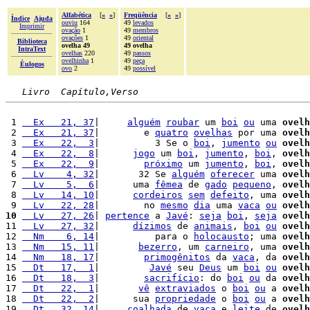
Alfabética
[
«
»
]
Freqüência
[
«
»
]
Índice
Ajuda
ouviu
164
49
levados
Imprimir
ovação
1
49
membros
ovações
1
49
oriental
Biblioteca
ovelha 49
49 ovelha
IntraText
ovelhas
220
49
passos
ovelhinha
1
49
peça
Èulogos
ovo
2
49
possível
Livro  Capítulo,Verso
 1 
  Ex   21, 37
|     
alguém
roubar
 um 
boi
ou
 uma 
ovelh
 2 
  Ex   21, 37
|        e 
quatro
ovelhas
 por uma 
ovelh
 3 
  Ex   22,  3
|          3 Se o 
boi
, 
jumento
ou
ovelh
 4 
  Ex   22,  8
|      
jogo
 um 
boi
, 
jumento
, 
boi
, 
ovelh
 5 
  Ex   22,  9
|        
próximo
 um 
jumento
, 
boi
, 
ovelh
 6 
  Lv    4, 32
|       32 Se 
alguém
oferecer
 uma 
ovelh
 7 
  Lv    5,  6
|      uma 
fêmea
 de 
gado
pequeno
, 
ovelh
 8 
  Lv   14, 10
|      
cordeiros
sem
defeito
, uma 
ovelh
 9 
  Lv   22, 28
|        no 
mesmo
dia
 uma 
vaca
ou
ovelh
10
  Lv   27, 26
| 
pertence
 a 
Javé
: 
seja
boi
, 
seja
ovelh
11 
  Lv   27, 32
|      
dízimos
 de 
animais
, 
boi
ou
ovelh
12 
  Nm    6, 14
|          para o 
holocausto
; uma 
ovelh
13 
  Nm   15, 11
|       
bezerro
, um 
carneiro
, uma 
ovelh
14 
  Nm   18, 17
|        
primogênitos
 da 
vaca
, da 
ovelh
15 
  Dt   17,  1
|         
Javé
 seu 
Deus
 um 
boi
ou
ovelh
16 
  Dt   18,  3
|        
sacrifício
: do 
boi
ou
 da 
ovelh
17 
  Dt   22,  1
|       
vê
extraviados
 o 
boi
ou
 a 
ovelh
18 
  Dt   22,  2
|      sua 
propriedade
 o 
boi
ou
 a 
ovelh
19 
  Dt   32, 14
|     
coalhada
 de 
vaca
 e 
leite
 de 
ovelh