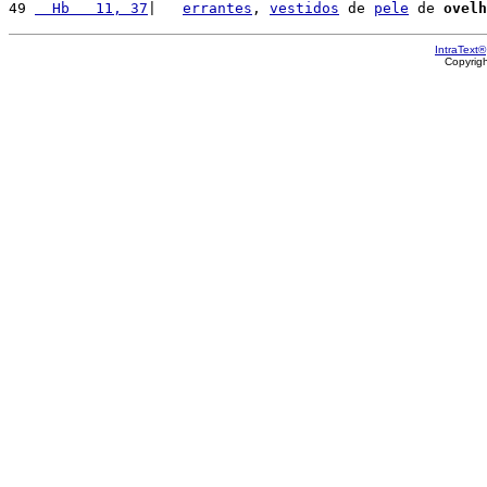
49 
  Hb   11, 37
|   
errantes
, 
vestidos
 de 
pele
 de 
ovelh
IntraText®
Copyrig