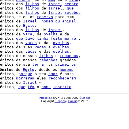
ênitos
 dos 
filhos
 de 
Israel
separe
ênitos
 dos 
filhos
 de 
Israel
, 
que
ênitos
 dos 
filhos
 de 
Israel
recebeu
ênitos
, e eu os 
reservo
 para mim.

ênitos
 de 
Israel
, 
homem
ou
animal
,

ênitos
 do 
Egito
.

ênitos
 dos 
filhos
 de 
Israel
,

ênitos
 da 
vaca
, da 
ovelha
 e da

ênitos
que
Javé
tinha
feito
morrer
,

ênitos
 das 
vacas
 e das 
ovelhas
ênitos
 de suas 
vacas
 e 
ovelhas
,

ênitos
 das 
vacas
 e das 
ovelhas
,

ênitos
 de nossos 
filhos
 e 
rebanhos
,

ênitos
 de nossos 
rebanhos
 graúdos

ênitos
 de sua 
terra
, os 
primeiros
ênitos
 do 
Egito
, desde os 
homens
ênitos
, 
porque
 o seu 
amor
 é para

ênitos
morreram
 eles 
reconheceram
ênitos
 de 
Israel
.~

ênitos
, 
que
têm
 o 
nome
inscrito
IntraText®
(V7n) © 1996-2002
Èulogos
Copyright
Èulogos
/
Paulus
© 2002