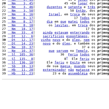
20
  Nm    3, 45
|               45 «Em 
lugar
 dos 
primog
21 
  Nm    3, 46
|      
duzentos
 e 
setenta
 e 
três
primog
22 
  Nm    3, 50
|                  50 
Então
, dos 
primog
23 
  Nm    8, 16
|       
Israel
, em 
troca
 de seus 
primog
24 
  Nm    8, 17
|                    17 
Todos
 os 
primog
25 
  Nm    8, 17
|      
dia
 em 
que
matei
todos
 os 
primog
26 
  Nm    8, 18
|       os 
levitas
, em 
troca
 dos 
primog
27 
  Nm   18, 17
|                          17 Os 
primog
28 
  Nm   33,  4
|    
ainda
estavam
enterrando
 os 
primog
29 
  Dt   12,  6
|    
sacrifícios
espontâneos
, os 
primog
30
  Dt   12, 17
|   
vinho
novo
 e do 
óleo
, 
nem
 os 
primog
31 
  Dt   14, 23
|    
novo
 e do 
óleo
, e também os 
primog
32 
  Ne   10, 37
|                        37 e os 
primog
33 
  Ne   10, 37
|       
que
servem
 no 
Templo
, os 
primog
34 
  Sl  105, 36
|             36  
Feriu
todos
 os 
primog
*
35 
  Sl  135,  8
|               8
  Ele 
feriu
 os 
primog
36 
  Sl  136, 10
|      Ele 
feriu
 o 
Egito
 em seus 
primog
37 
  Sb   18, 13
|      de sua 
magia
, 
quando
 seus 
primog
38 
  Hb   11, 28
|    
exterminador
não
matasse
 os 
primog
39 
  Hb   12, 23
|         23 e da 
assembléia
 dos 
primog