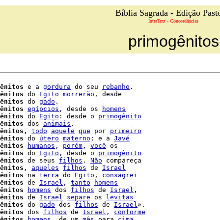
Bíblia Sagrada - Edição Past
IntraText - Concordâncias
primogênitos
ênitos
 e a 
gordura
 do seu 
rebanho
.

ênitos
 do 
Egito
morrerão
, desde

ênitos
 do 
gado
.

ênitos
egípcios
, desde os 
homens
ênitos
 do 
Egito
: desde o 
primogênito
ênitos
 dos 
animais
.

ênitos
, 
todo
aquele
que
 por 
primeiro
ênitos
 do 
útero
materno
; e a 
Javé
ênitos
humanos
, 
porém
, 
você
ênitos
 do 
Egito
, desde o 
primogênito
ênitos
 de seus 
filhos
. 
Não
 compareça

ênitos
, 
aqueles
filhos
 de 
Israel
ênitos
 na 
terra
 do 
Egito
, 
consagrei
ênitos
 de 
Israel
, 
tanto
homens
ênitos
homens
 dos 
filhos
 de 
Israel
,

ênitos
 de 
Israel
separe
 os 
levitas
ênitos
 do 
gado
 dos 
filhos
 de 
Israel
».

ênitos
 dos 
filhos
 de 
Israel
, 
conforme
ênitos
homens
, de um 
mês
 para 
cima