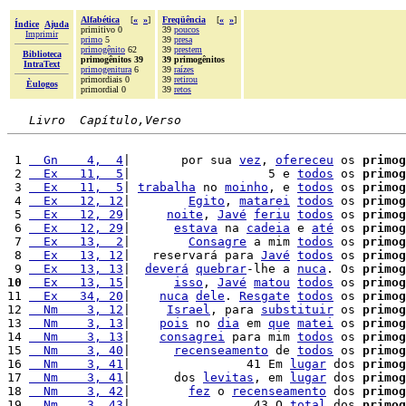
Alfabética
[
«
»
]
Freqüência
[
«
»
]
Índice
Ajuda
primitivo 0
39
poucos
Imprimir
primo
5
39
presa
primogênito
62
39
prestem
Biblioteca
primogênitos 39
39 primogênitos
IntraText
primogenitura
6
39
raízes
primordiais 0
39
retirou
Èulogos
primordial 0
39
retos
Livro  Capítulo,Verso
 1 
  Gn    4,  4
|       por sua 
vez
, 
ofereceu
 os 
primog
 2 
  Ex   11,  5
|                   5 e 
todos
 os 
primog
 3 
  Ex   11,  5
| 
trabalha
 no 
moinho
, e 
todos
 os 
primog
 4 
  Ex   12, 12
|        
Egito
, 
matarei
todos
 os 
primog
 5 
  Ex   12, 29
|     
noite
, 
Javé
feriu
todos
 os 
primog
 6 
  Ex   12, 29
|      
estava
 na 
cadeia
 e 
até
 os 
primog
 7 
  Ex   13,  2
|        
Consagre
 a mim 
todos
 os 
primog
 8 
  Ex   13, 12
|   reservará para 
Javé
todos
 os 
primog
 9 
  Ex   13, 13
|  
deverá
quebrar
-lhe a 
nuca
. Os 
primog
10
  Ex   13, 15
|      
isso
, 
Javé
matou
todos
 os 
primog
11 
  Ex   34, 20
|    
nuca
dele
. 
Resgate
todos
 os 
primog
12 
  Nm    3, 12
|     
Israel
, para 
substituir
 os 
primog
13 
  Nm    3, 13
|    
pois
 no 
dia
 em 
que
matei
 os 
primog
14 
  Nm    3, 13
|    
consagrei
 para mim 
todos
 os 
primog
15 
  Nm    3, 40
|      
recenseamento
 de 
todos
 os 
primog
16 
  Nm    3, 41
|                41 Em 
lugar
 dos 
primog
17 
  Nm    3, 41
|      dos 
levitas
, em 
lugar
 dos 
primog
18 
  Nm    3, 42
|        
fez
 o 
recenseamento
 dos 
primog
19 
  Nm    3, 43
|                 43 O 
total
 dos 
primog