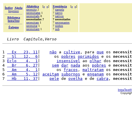
Alfabética
[
«
»
]
Freqüência
[
«
»
]
Índice
Ajuda
necessita
2
7
naquela
Imprimir
necessitadas
1
7
nativo
necessitado
8
7
nativos
Biblioteca
necessitados 7
7 necessitados
IntraText
necessitam
1
7
necromantes
necessitar
1
7
ninhos
Èulogos
necessitarei
1
7
nob
Livro  Capítulo,Verso
1 
  Ex   23, 11
|    
não
 a 
cultive
, para 
que
 os 
necessit
2 
  Sl   12,  6
|      os 
pobres
oprimidos
 e os 
necessit
3 
Eclo    4,  1
|       
insensível
 ao 
olhar
 dos 
necessit
4 
  Br    6, 27
|     
sem
dar
nada
 aos 
pobres
 e 
necessit
5 
  Am    4,  1
|       os 
fracos
, 
maltratam
 os 
necessit
6 
  Am    5, 12
| 
aceitam
subornos
 e 
enganam
 os 
necessit
7 
  Hb   11, 37
|    
pele
 de 
ovelha
 e de 
cabra
, 
necessit
IntraText®
Copyrig