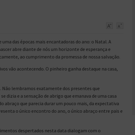
de uma das épocas mais encantadoras do ano: o Natal. A
nascer abre diante de nós um horizonte de esperança e
icamente, ao cumprimento da promessa de nossa salvação.
tivos vão acontecendo. O pinheiro ganha destaque na casa,
s. Não lembramos exatamente dos presentes que
se dizia e a sensação de abrigo que emanava de uma casa
 do abraço que parecia durar um pouco mais, da expectativa
resenta o único encontro do ano, o único abraço entre pais e
entimentos despertados nesta data dialogam com o