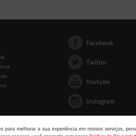
Facebook
ial
Twitter
irtual
ção
Youtube
nsa
Instagram
es para melhorar a sua experiência em nossos serviços, perso