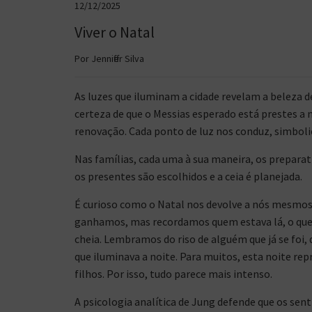
12/12/2025
Viver o Natal
Por Jenniffer Silva
As luzes que iluminam a cidade revelam a beleza 
certeza de que o Messias esperado está prestes a 
renovação. Cada ponto de luz nos conduz, simbol
Nas famílias, cada uma à sua maneira, os prepara
os presentes são escolhidos e a ceia é planejada.
É curioso como o Natal nos devolve a nós mesmo
ganhamos, mas recordamos quem estava lá, o que 
cheia. Lembramos do riso de alguém que já se foi,
que iluminava a noite. Para muitos, esta noite rep
filhos. Por isso, tudo parece mais intenso.
A psicologia analítica de Jung defende que os s