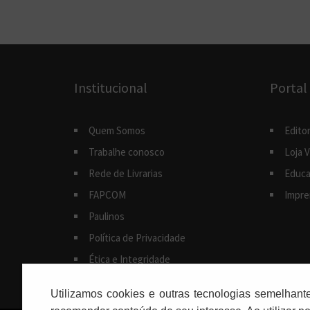
Institucional
Portal
Quem Somos
Editor
Trabalhe conosco
Loja V
Rede de Livrarias
Educa
FAPCOM
Impre
Paulinos
Política de Privacidade
Ética e Integridade
Utilizamos cookies e outras tecnologias semelhant