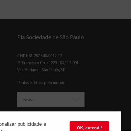
Pia Sociedade de São Paulo
CNPJ: 61.287.546/0012-12
R. Francisco Cruz, 229 - 04.117-091
Vila Mariana - São Paulo/SP
Paulus Editora pelo mundo:
Brasil
nalizar publicidade e
OK, entendi!