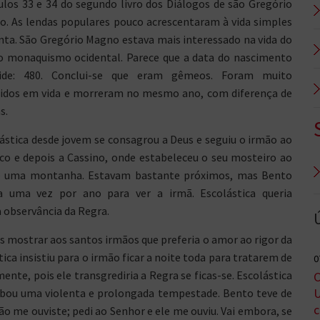
ulos 33 e 34 do segundo livro dos Diálogos de são Gregório
. As lendas populares pouco acrescentaram à vida simples
nta. São Gregório Magno estava mais interessado na vida do
o monaquismo ocidental. Parece que a data do nascimento
cide: 480. Conclui-se que eram gêmeos. Foram muito
idos em vida e morreram no mesmo ano, com diferença de
s.
ástica desde jovem se consagrou a Deus e seguiu o irmão ao
co e depois a Cassino, onde estabeleceu o seu mosteiro ao
e uma montanha. Estavam bastante próximos, mas Bento
ia uma vez por ano para ver a irmã. Escolástica queria
 observância da Regra.
s mostrar aos santos irmãos que preferia o amor ao rigor da
ca insistiu para o irmão ficar a noite toda para tratarem de
0
nte, pois ele transgrediria a Regra se ficas-se. Escolástica
C
U
-bou uma violenta e prolongada tempestade. Bento teve de
c
u não me ouviste; pedi ao Senhor e ele me ouviu. Vai embora, se