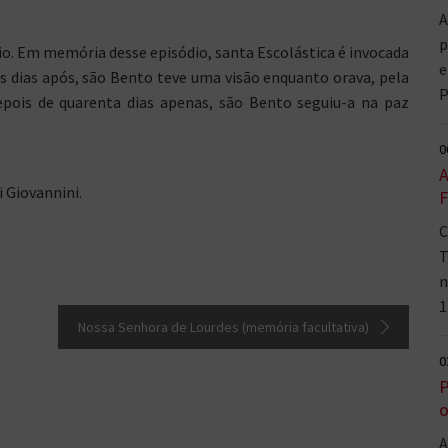
A
p
uio. Em memória desse episódio, santa Escolástica é invocada
e
s dias após, são Bento teve uma visão enquanto orava, pela
P
epois de quarenta dias apenas, são Bento seguiu-a na paz
0
A
i Giovannini.
F
C
T
n
1
Nossa Senhora de Lourdes (memória facultativa)
0
P
o
A