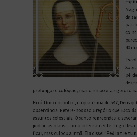
capít
Magno
da sa
pai d
coin
parec
40 dia
Escol
Subia
pé d
desc
prolongar o colóquio, mas o irmão era rigoroso na
No último encontro, na quaresma de 547, Deus qui
observância. Refere-nos são Gregório que Escolásti
assuntos celestiais. O santo repreendeu-a severame
juntou as mãos e orou intensamente. Logo desa
ficar, mas culpou a irmã. Ela disse: “Pedi a ti e t