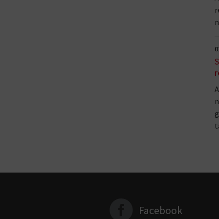
r
n
0
S
r
A
n
g
t
Facebook