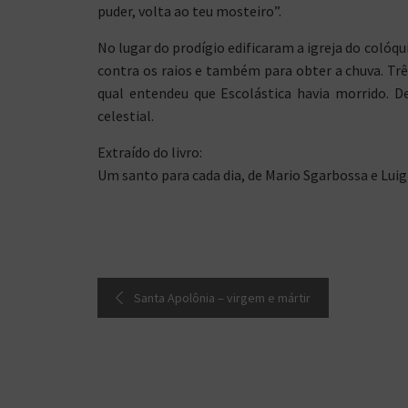
puder, volta ao teu mosteiro”.
No lugar do prodígio edificaram a igreja do colóq
contra os raios e também para obter a chuva. Trê
qual entendeu que Escolástica havia morrido. D
celestial.
Extraído do livro:
Um santo para cada dia, de Mario Sgarbossa e Luig
Santa Apolônia – virgem e mártir