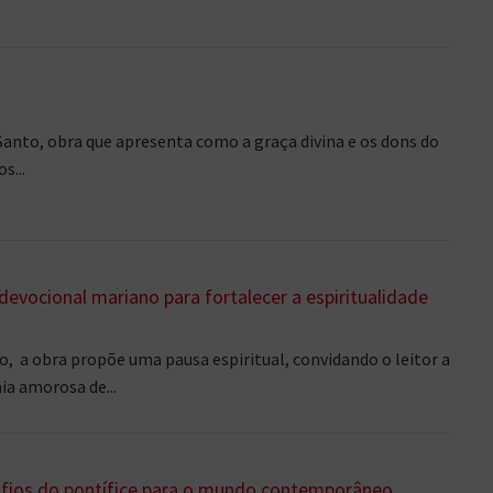
anto, obra que apresenta como a graça divina e os dons do
s...
evocional mariano para fortalecer a espiritualidade
o, a obra propõe uma pausa espiritual, convidando o leitor a
ia amorosa de...
safios do pontífice para o mundo contemporâneo