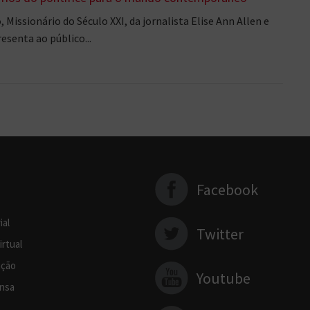
 Missionário do Século XXI, da jornalista Elise Ann Allen e
esenta ao público...
Facebook
ial
Twitter
irtual
ção
Youtube
nsa