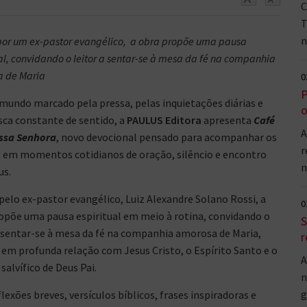
C
T
n
 por um ex-pastor evangélico, a obra propõe uma pausa
al, convidando o leitor a sentar-se à mesa da fé na companhia
 de Maria
0
P
undo marcado pela pressa, pelas inquietações diárias e
o
sca constante de sentido, a
PAULUS Editora
apresenta
Café
A
ssa Senhora
, novo devocional pensado para acompanhar os
r
s em momentos cotidianos de oração, silêncio e encontro
n
us.
 pelo ex-pastor evangélico, Luiz Alexandre Solano Rossi, a
0
opõe uma pausa espiritual em meio à rotina, convidando o
S
a sentar-se à mesa da fé na companhia amorosa de Maria,
r
em profunda relação com Jesus Cristo, o Espírito Santo e o
A
salvífico de Deus Pai.
n
g
lexões breves, versículos bíblicos, frases inspiradoras e