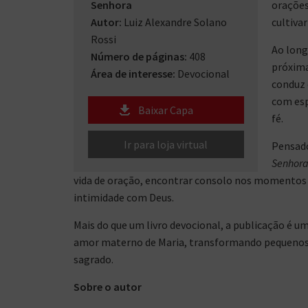
Senhora
orações
Autor:
Luiz Alexandre Solano
cultivar
Rossi
Ao long
Número de páginas:
408
próxima
Área de interesse:
Devocional
conduz 
com espe
Baixar Capa
fé.
Ir para loja virtual
Pensado
Senhor
vida de oração, encontrar consolo nos momentos di
intimidade com Deus.
Mais do que um livro devocional, a publicação é um
amor materno de Maria, transformando pequenos
sagrado.
Sobre o autor