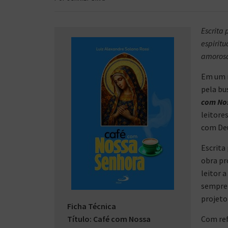
Escrita
espiritu
amorosa
Em um m
pela bu
com No
leitore
com De
Escrita
obra pr
leitor 
sempre 
projeto 
Ficha Técnica
Título: Café com Nossa
Com ref