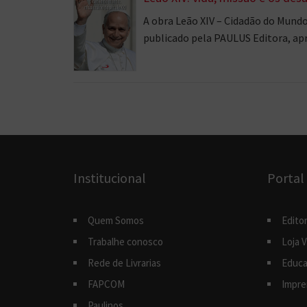
A obra Leão XIV – Cidadão do Mundo,
publicado pela PAULUS Editora, apr
Institucional
Portal
Quem Somos
Editor
Trabalhe conosco
Loja V
Rede de Livrarias
Educa
FAPCOM
Impre
Paulinos