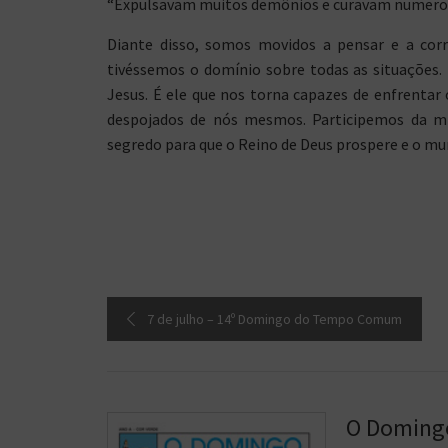
“Expulsavam muitos demônios e curavam numeros
Diante disso, somos movidos a pensar e a corr
tivéssemos o domínio sobre todas as situações.
Jesus. É ele que nos torna capazes de enfrentar o
despojados de nós mesmos. Participemos da mis
segredo para que o Reino de Deus prospere e o m
7 de julho – 14º Domingo do Tempo Comum
O Domingo