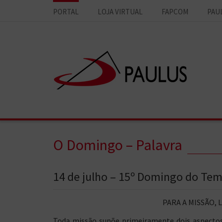
PORTAL
LOJA VIRTUAL
FAPCOM
PAU
O Domingo – Palavra
14 de julho – 15º Domingo do T
PARA A MISSÃO, 
Toda missão supõe primeiramente dois aspectos