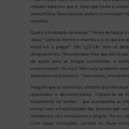
missão. Sabemos que é Jesus que toma a iniciativ
comunitária. Duas pessoas podem se encorajar m
ouvintes.
Qual é a finalidade da missão? Temos de buscar a 
Jesus “subiu ao monte e chamou a si os que ele q
enviá-los a pregar” (Mc 3,13-14). Sem se det
despojamento: “Recomendou-lhes que não levasse
de apoio para as longas caminhadas e tamb
encontrassem. Só isso? Não seria prudente leva
Nada disso está previsto: “nem sacola, nem dinhei
Imagino que os apóstolos, embora já conhecessem
assustados e desconfortáveis. Tratava-se de f
totalmente no Senhor – que acompanha os miss
contar com a hospitalidade das pessoas que en
receberiam com entusiasmo e alegria: “Se em a
Com essas instruções, partem os Doze estre