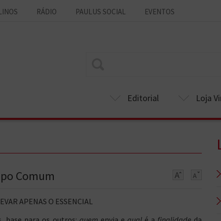
LINOS
RÁDIO
PAULUS SOCIAL
EVENTOS
Editorial
Loja Vi
empo Comum
LEVAR APENAS O ESSENCIAL
, base para os outros:
quem
envia e
qual
é a
finalidade
da