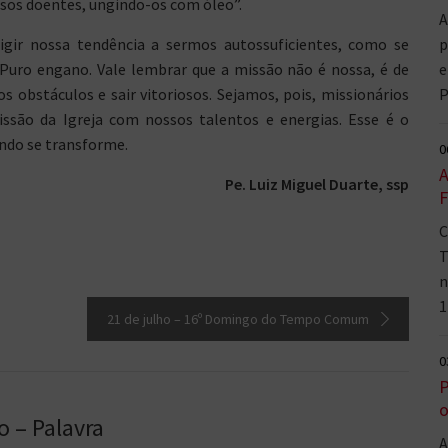
os doentes, ungindo-os com óleo”.
A
igir nossa tendência a sermos autossuficientes, como se
p
 Puro engano. Vale lembrar que a missão não é nossa, é de
e
s obstáculos e sair vitoriosos. Sejamos, pois, missionários
P
são da Igreja com nossos talentos e energias. Esse é o
undo se transforme.
0
A
Pe. Luiz Miguel Duarte, ssp
F
C
T
n
1
21 de julho – 16º Domingo do Tempo Comum
0
P
o
 – Palavra
A