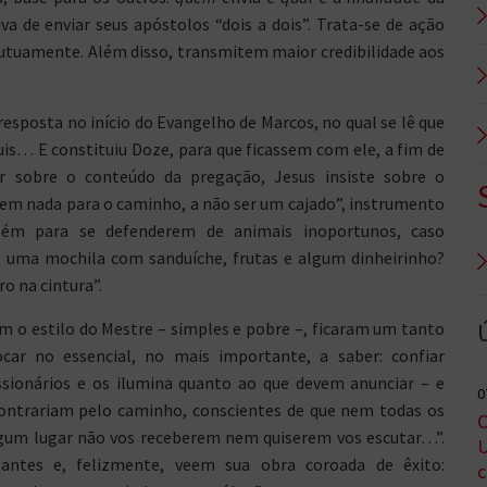
a de enviar seus apóstolos “dois a dois”. Trata-se de ação
utuamente. Além disso, transmitem maior credibilidade aos
resposta no início do Evangelho de Marcos, no qual se lê que
uis… E constituiu Doze, para que ficassem com ele, a fim de
er sobre o conteúdo da pregação, Jesus insiste sobre o
m nada para o caminho, a não ser um cajado”, instrumento
ém para se defenderem de animais inoportunos, caso
r uma mochila com sanduíche, frutas e algum dinheirinho?
ro na cintura”.
 o estilo do Mestre – simples e pobre –, ficaram um tanto
ocar no essencial, no mais importante, a saber: confiar
ionários e os ilumina quanto ao que devem anunciar – e
0
contrariam pelo caminho, conscientes de que nem todas os
C
lgum lugar não vos receberem nem quiserem vos escutar…”.
U
antes e, felizmente, veem sua obra coroada de êxito:
c