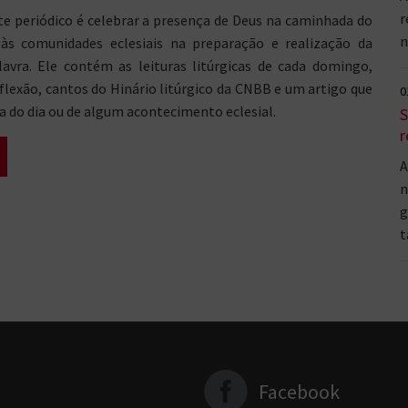
r
te periódico é celebrar a presença de Deus na caminhada do
n
 às comunidades eclesiais na preparação e realização da
lavra. Ele contém as leituras litúrgicas de cada domingo,
flexão, cantos do Hinário litúrgico da CNBB e um artigo que
0
ia do dia ou de algum acontecimento eclesial.
S
r
A
n
g
t
Facebook