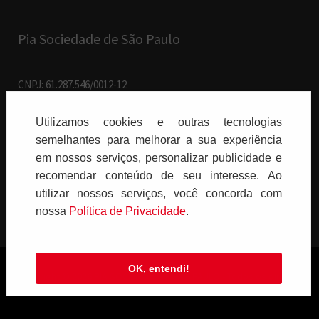
Pia Sociedade de São Paulo
CNPJ: 61.287.546/0012-12
R. Francisco Cruz, 229 - 04.117-091
Vila Mariana - São Paulo/SP
Utilizamos cookies e outras tecnologias
semelhantes para melhorar a sua experiência
Paulus Editora pelo mundo:
em nossos serviços, personalizar publicidade e
recomendar conteúdo de seu interesse. Ao
Brasil
utilizar nossos serviços, você concorda com
nossa
Polí­tica de Privacidade
.
OK, entendi!
Copyright © 2026 PIA SOCIEDADE DE SÃO PAULO - Todos os direitos
reservados