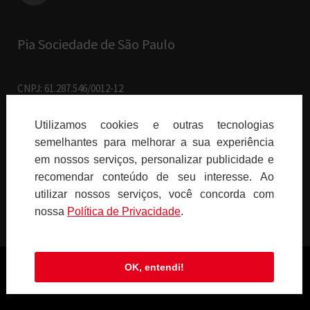
Pia Sociedade de São Paulo
CNPJ: 61.287.546/0012-12
R. Francisco Cruz, 229 - 04.117-091
Vila Mariana - São Paulo/SP
Utilizamos cookies e outras tecnologias
semelhantes para melhorar a sua experiência
Paulus Editora pelo mundo:
em nossos serviços, personalizar publicidade e
recomendar conteúdo de seu interesse. Ao
Brasil
utilizar nossos serviços, você concorda com
nossa
Polí­tica de Privacidade
.
OK, entendi!
Copyright © 2026 PIA SOCIEDADE DE SÃO PAULO - Todos os direitos
reservados