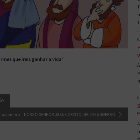
T
n
1
0
P
o
rmes que ireis ganhar a vida”
A
r
n
0
ÃO
S
r
e novembro – NOSSO SENHOR JESUS CRISTO, REI DO UNIVERSO
A
n
g