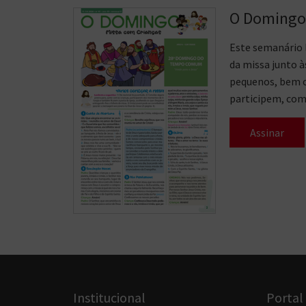
O Domingo 
Este semanário l
da missa junto à
pequenos, bem c
participem, com 
Assinar
Institucional
Portal