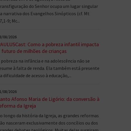
ransfiguração do Senhor ocupa um lugar singular
a narrativa dos Evangelhos Sinópticos (cf. Mt
7,1-9; Mc...
3/08/2026
AULUSCast: Como a pobreza infantil impacta
 futuro de milhões de crianças
 pobreza na infância e na adolescência não se
esume à falta de renda. Ela também está presente
a dificuldade de acesso à educação,...
1/08/2026
anto Afonso Maria de Ligório: da conversão à
eforma da Igreja
o longo da história da Igreja, as grandes reformas
ão nasceram exclusivamente dos concílios ou dos
randes debates teológicos. Muitas delas surgiram