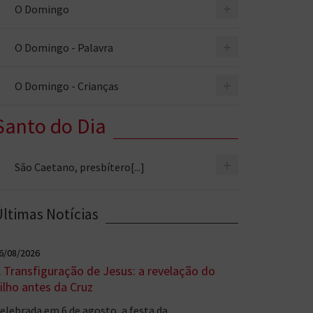
+
O Domingo
+
O Domingo - Palavra
+
O Domingo - Crianças
Santo do Dia
+
São Caetano, presbítero[...]
Últimas Notícias
6/08/2026
 Transfiguração de Jesus: a revelação do
ilho antes da Cruz
elebrada em 6 de agosto, a festa da