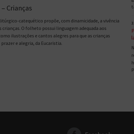
– Crianças
t
itúrgico-catequético propõe, com dinamicidade, a vivência
3
s crianças. O folheto possui linguagem adequada aos
P
omo ilustrações e cantos alegres para que as crianças
l
prazer e alegria, da Eucaristia.
N
r
h
P