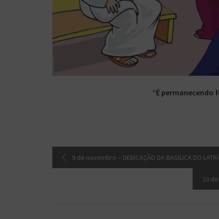
“É permanecendo fi
9 de novembro – DEDICAÇÃO DA BASÍLICA DO LATR
23 d