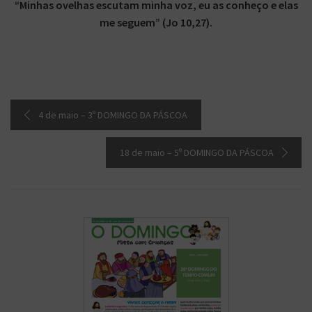
“Minhas ovelhas escutam minha voz, eu as conheço e elas
me seguem” (Jo 10,27).
4 de maio – 3º DOMINGO DA PÁSCOA
18 de maio – 5º DOMINGO DA PÁSCOA