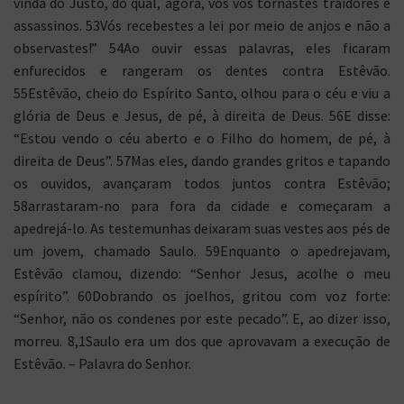
vinda do Justo, do qual, agora, vós vos tornastes traidores e
assassinos. 53Vós recebestes a lei por meio de anjos e não a
observastes!” 54Ao ouvir essas palavras, eles ficaram
enfurecidos e rangeram os dentes contra Estêvão.
55Estêvão, cheio do Espírito Santo, olhou para o céu e viu a
glória de Deus e Jesus, de pé, à direita de Deus. 56E disse:
“Estou vendo o céu aberto e o Filho do homem, de pé, à
direita de Deus”. 57Mas eles, dando grandes gritos e tapando
os ouvidos, avançaram todos juntos contra Estêvão;
58arrastaram-no para fora da cidade e começaram a
apedrejá-lo. As testemunhas deixaram suas vestes aos pés de
um jovem, chamado Saulo. 59Enquanto o apedrejavam,
Estêvão clamou, dizendo: “Senhor Jesus, acolhe o meu
espírito”. 60Dobrando os joelhos, gritou com voz forte:
“Senhor, não os condenes por este pecado”. E, ao dizer isso,
morreu. 8,1Saulo era um dos que aprovavam a execução de
Estêvão. – Palavra do Senhor.