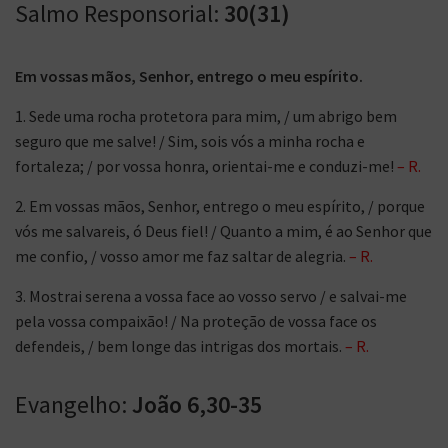
Salmo Responsorial:
30(31)
Em vossas mãos, Senhor, entrego o meu espírito.
1. Sede uma rocha protetora para mim, / um abrigo bem
seguro que me salve! / Sim, sois vós a minha rocha e
fortaleza; / por vossa honra, orientai-me e conduzi-me!
– R.
2. Em vossas mãos, Senhor, entrego o meu espírito, / porque
vós me salvareis, ó Deus fiel! / Quanto a mim, é ao Senhor que
me confio, / vosso amor me faz saltar de alegria.
– R.
3. Mostrai serena a vossa face ao vosso servo / e salvai-me
pela vossa compaixão! / Na proteção de vossa face os
defendeis, / bem longe das intrigas dos mortais.
– R.
Evangelho:
João 6,30-35