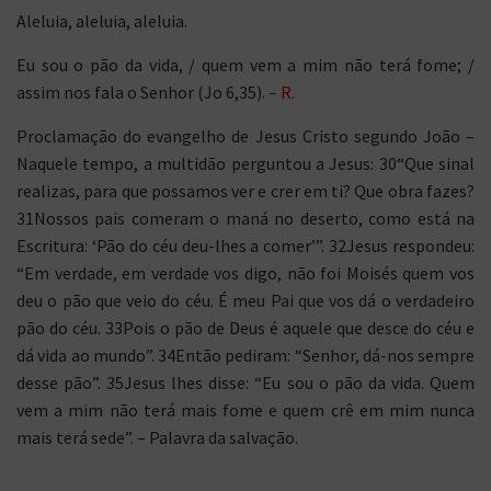
Aleluia, aleluia, aleluia.
Eu sou o pão da vida, / quem vem a mim não terá fome; /
assim nos fala o Senhor (Jo 6,35).
– R.
Proclamação do evangelho de Jesus Cristo segundo João –
Naquele tempo, a multidão perguntou a Jesus: 30“Que sinal
realizas, para que possamos ver e crer em ti? Que obra fazes?
31Nossos pais comeram o maná no deserto, como está na
Escritura: ‘Pão do céu deu-lhes a comer’”. 32Jesus respondeu:
“Em verdade, em verdade vos digo, não foi Moisés quem vos
deu o pão que veio do céu. É meu Pai que vos dá o verdadeiro
pão do céu. 33Pois o pão de Deus é aquele que desce do céu e
dá vida ao mundo”. 34Então pediram: “Senhor, dá-nos sempre
desse pão”. 35Jesus lhes disse: “Eu sou o pão da vida. Quem
vem a mim não terá mais fome e quem crê em mim nunca
mais terá sede”. – Palavra da salvação.