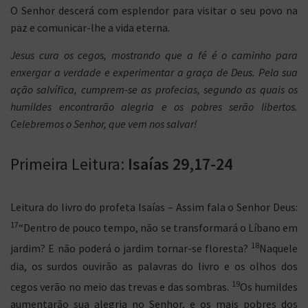
O Senhor descerá com esplendor para visitar o seu povo na
paz e comunicar-lhe a vida eterna.
Jesus cura os cegos, mostrando que a fé é o caminho para
enxergar a verdade e experimentar a graça de Deus. Pela sua
ação salvífica, cumprem-se as profecias, segundo as quais os
humildes encontrarão alegria e os pobres serão libertos.
Celebremos o Senhor, que vem nos salvar!
Primeira Leitura:
Isaías 29,17-24
Leitura do livro do profeta Isaías – Assim fala o Senhor Deus:
17
“Dentro de pouco tempo, não se transformará o Líbano em
18
jardim? E não poderá o jardim tornar-se floresta?
Naquele
dia, os surdos ouvirão as palavras do livro e os olhos dos
19
cegos verão no meio das trevas e das sombras.
Os humildes
aumentarão sua alegria no Senhor, e os mais pobres dos