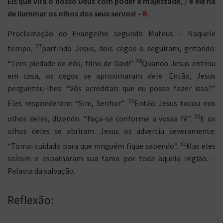
Eis que virá o nosso Deus com poder e majestade,
/
e ele há
de iluminar os olhos dos seus servos!
– R.
Proclamação do Evangelho segundo Mateus – Naquele
27
tempo,
partindo Jesus, dois cegos o seguiram, gritando:
28
“Tem piedade de nós, filho de Davi!”
Quando Jesus entrou
em casa, os cegos se aproximaram dele. Então, Jesus
perguntou-lhes: “Vós acreditais que eu posso fazer isso?”
29
Eles responderam: “Sim, Senhor”.
Então Jesus tocou nos
30
olhos deles, dizendo: “Faça-se conforme a vossa fé”.
E os
olhos deles se abriram. Jesus os advertiu severamente:
31
“Tomai cuidado para que ninguém fique sabendo”.
Mas eles
saíram e espalharam sua fama por toda aquela região. –
Palavra da salvação.
Reflexão: