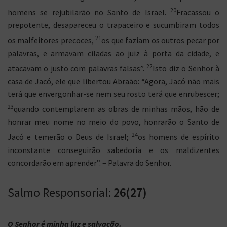
20
homens se rejubilarão no Santo de Israel.
Fracassou o
prepotente, desapareceu o trapaceiro e sucumbiram todos
21
os malfeitores precoces,
os que faziam os outros pecar por
palavras, e armavam ciladas ao juiz à porta da cidade, e
22
atacavam o justo com palavras falsas”.
Isto diz o Senhor à
casa de Jacó, ele que libertou Abraão: “Agora, Jacó não mais
terá que envergonhar-se nem seu rosto terá que enrubescer;
23
quando contemplarem as obras de minhas mãos, hão de
honrar meu nome no meio do povo, honrarão o Santo de
24
Jacó e temerão o Deus de Israel;
os homens de espírito
inconstante conseguirão sabedoria e os maldizentes
concordarão em aprender”. – Palavra do Senhor.
Salmo Responsorial:
26(27)
O Senhor é minha luz e salvação.