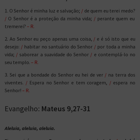
1. O Senhor é minha luz e salvação;
/
de quem eu terei medo?
/
O Senhor é a proteção da minha vida;
/
perante quem eu
tremerei?
– R.
2. Ao Senhor eu peço apenas uma coisa,
/
e é só isto que eu
desejo:
/
habitar no santuário do Senhor
/
por toda a minha
vida;
/
saborear a suavidade do Senhor
/
e contemplá-lo no
seu templo.
– R.
3. Sei que a bondade do Senhor eu hei de ver
/
na terra dos
viventes.
/
Espera no Senhor e tem coragem,
/
espera no
Senhor!
– R.
Evangelho:
Mateus 9,27-31
Aleluia, aleluia, aleluia.