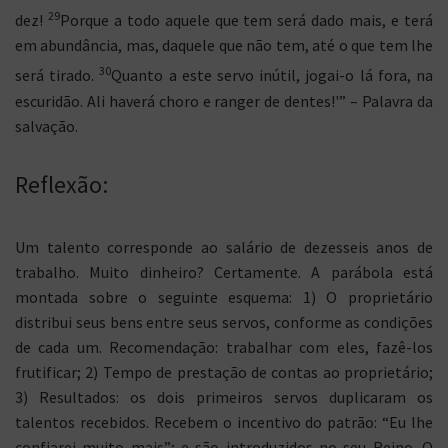
29
dez!
Porque a todo aquele que tem será dado mais, e terá
em abundância, mas, daquele que não tem, até o que tem lhe
30
será tirado.
Quanto a este servo inútil, jogai-o lá fora, na
escuridão. Ali haverá choro e ranger de dentes!'” – Palavra da
salvação.
Reflexão:
Um talento corresponde ao salário de dezesseis anos de
trabalho. Muito dinheiro? Certamente. A parábola está
montada sobre o seguinte esquema: 1) O proprietário
distribui seus bens entre seus servos, conforme as condições
de cada um. Recomendação: trabalhar com eles, fazê-los
frutificar; 2) Tempo de prestação de contas ao proprietário;
3) Resultados: os dois primeiros servos duplicaram os
talentos recebidos. Recebem o incentivo do patrão: “Eu lhe
confiarei muito mais”; e são introduzidos no seu Reino. O