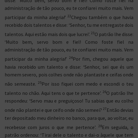
disse: ‘Muito bem, servo bom e fiel! Como foste fiel na
administração de tão pouco, eu te confiarei muito mais. Vem
22
participar da minha alegria!’
Chegou também o que havia
recebido dois talentos e disse: ‘Senhor, tu me entregaste dois
23
talentos. Aqui estão mais dois que lucrei’.
O patrão lhe disse:
‘Muito bem, servo bom e fiel! Como foste fiel na
administração de tão pouco, eu te confiarei muito mais. Vem
24
participar da minha alegria!’
Por fim, chegou aquele que
havia recebido um talento e disse: ‘Senhor, sei que és um
homem severo, pois colhes onde não plantaste e ceifas onde
25
não semeaste.
Por isso fiquei com medo e escondi o teu
26
talento no chão. Aqui tens o que te pertence’.
O patrão lhe
respondeu: ‘Servo mau e preguiçoso! Tu sabias que eu colho
27
onde não plantei e que ceifo onde não semeei?
Então devias
ter depositado meu dinheiro no banco, para que, ao voltar, eu
28
recebesse com juros o que me pertence’.
Em seguida, o
patrão ordenou: ‘Tirai dele o talento e dai-o àquele que tem