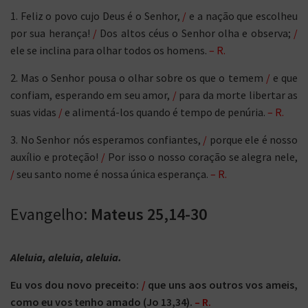
1. Feliz o povo cujo Deus é o Senhor,
/
e a nação que escolheu
por sua herança!
/
Dos altos céus o Senhor olha e observa;
/
ele se inclina para olhar todos os homens.
– R.
2. Mas o Senhor pousa o olhar sobre os que o temem
/
e que
confiam, esperando em seu amor,
/
para da morte libertar as
suas vidas
/
e alimentá-los quando é tempo de penúria.
– R.
3. No Senhor nós esperamos confiantes,
/
porque ele é nosso
auxílio e proteção!
/
Por isso o nosso coração se alegra nele,
/
seu santo nome é nossa única esperança.
– R.
Evangelho:
Mateus 25,14-30
Aleluia, aleluia, aleluia.
Eu vos dou novo preceito:
/
que uns aos outros vos ameis,
como eu vos tenho amado (Jo 13,34).
– R.