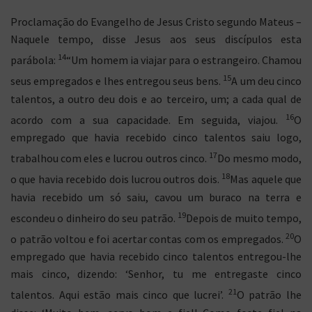
Proclamação do Evangelho de Jesus Cristo segundo Mateus –
Naquele tempo, disse Jesus aos seus discípulos esta
14
parábola:
“Um homem ia viajar para o estrangeiro. Chamou
15
seus empregados e lhes entregou seus bens.
A um deu cinco
talentos, a outro deu dois e ao terceiro, um; a cada qual de
16
acordo com a sua capacidade. Em seguida, viajou.
O
empregado que havia recebido cinco talentos saiu logo,
17
trabalhou com eles e lucrou outros cinco.
Do mesmo modo,
18
o que havia recebido dois lucrou outros dois.
Mas aquele que
havia recebido um só saiu, cavou um buraco na terra e
19
escondeu o dinheiro do seu patrão.
Depois de muito tempo,
20
o patrão voltou e foi acertar contas com os empregados.
O
empregado que havia recebido cinco talentos entregou-lhe
mais cinco, dizendo: ‘Senhor, tu me entregaste cinco
21
talentos. Aqui estão mais cinco que lucrei’.
O patrão lhe