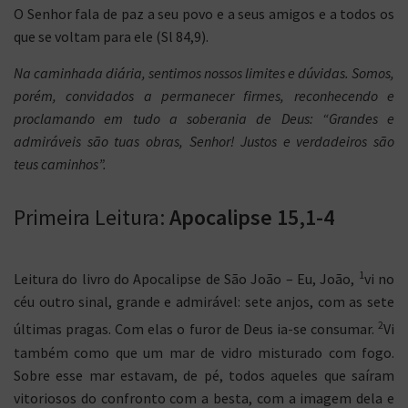
O Senhor fala de paz a seu povo e a seus amigos e a todos os
que se voltam para ele (Sl 84,9).
Na caminhada diária, sentimos nossos limites e dúvidas. Somos,
porém, convidados a permanecer firmes, reconhecendo e
proclamando em tudo a soberania de Deus: “Grandes e
admiráveis são tuas obras, Senhor! Justos e verdadeiros são
teus caminhos”.
Primeira Leitura:
Apocalipse 15,1-4
1
Leitura do livro do Apocalipse de São João – Eu, João,
vi no
céu outro sinal, grande e admirável: sete anjos, com as sete
2
últimas pragas. Com elas o furor de Deus ia-se consumar.
Vi
também como que um mar de vidro misturado com fogo.
Sobre esse mar estavam, de pé, todos aqueles que saíram
vitoriosos do confronto com a besta, com a imagem dela e