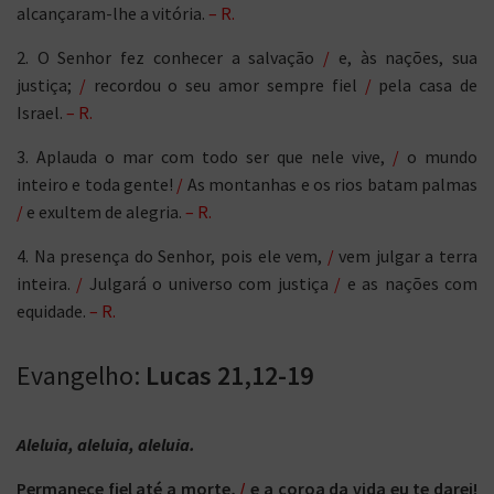
alcançaram-lhe a vitória.
– R.
2. O Senhor fez conhecer a salvação
/
e, às nações, sua
justiça;
/
recordou o seu amor sempre fiel
/
pela casa de
Israel.
– R.
3. Aplauda o mar com todo ser que nele vive,
/
o mundo
inteiro e toda gente!
/
As montanhas e os rios batam palmas
/
e exultem de alegria.
– R.
4. Na presença do Senhor, pois ele vem,
/
vem julgar a terra
inteira.
/
Julgará o universo com justiça
/
e as nações com
equidade.
– R.
Evangelho:
Lucas 21,12-19
Aleluia
, aleluia, aleluia.
Permanece fiel até a morte,
/
e a coroa da vida eu te darei!