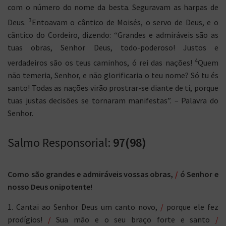
com o número do nome da besta. Seguravam as harpas de
3
Deus.
Entoavam o cântico de Moisés, o servo de Deus, e o
cântico do Cordeiro, dizendo: “Grandes e admiráveis são as
tuas obras, Senhor Deus, todo-poderoso! Justos e
4
verdadeiros são os teus caminhos, ó rei das nações!
Quem
não temeria, Senhor, e não glorificaria o teu nome? Só tu és
santo! Todas as nações virão prostrar-se diante de ti, porque
tuas justas decisões se tornaram manifestas”. – Palavra do
Senhor.
Salmo Responsorial:
97(98)
Como são grandes e admiráveis vossas obras,
/
ó Senhor e
nosso Deus onipotente!
1. Cantai ao Senhor Deus um canto novo,
/
porque ele fez
prodígios!
/
Sua mão e o seu braço forte e santo
/