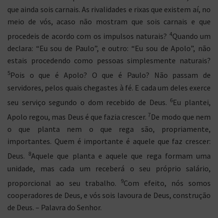
que ainda sois carnais. As rivalidades e rixas que existem aí, no
meio de vós, acaso não mostram que sois carnais e que
4
procedeis de acordo com os impulsos naturais?
Quando um
declara: “Eu sou de Paulo”, e outro: “Eu sou de Apolo”, não
estais procedendo como pessoas simplesmente naturais?
5
Pois o que é Apolo? O que é Paulo? Não passam de
servidores, pelos quais chegastes à fé. E cada um deles exerce
6
seu serviço segundo o dom recebido de Deus.
Eu plantei,
7
Apolo regou, mas Deus é que fazia crescer.
De modo que nem
o que planta nem o que rega são, propriamente,
importantes. Quem é importante é aquele que faz crescer:
8
Deus.
Aquele que planta e aquele que rega formam uma
unidade, mas cada um receberá o seu próprio salário,
9
proporcional ao seu trabalho.
Com efeito, nós somos
cooperadores de Deus, e vós sois lavoura de Deus, construção
de Deus. – Palavra do Senhor.