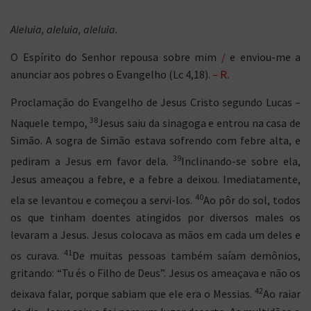
Aleluia
, aleluia, aleluia.
O Espírito do Senhor repousa sobre mim
/
e enviou-me a
anunciar aos pobres o Evangelho (Lc 4,18).
– R.
Proclamação do Evangelho de Jesus Cristo segundo Lucas –
38
Naquele tempo,
Jesus saiu da sinagoga e entrou na casa de
Simão. A sogra de Simão estava sofrendo com febre alta, e
39
pediram a Jesus em favor dela.
Inclinando-se sobre ela,
Jesus ameaçou a febre, e a febre a deixou. Imediatamente,
40
ela se levantou e começou a servi-los.
Ao pôr do sol, todos
os que tinham doentes atingidos por diversos males os
levaram a Jesus. Jesus colocava as mãos em cada um deles e
41
os curava.
De muitas pessoas também saíam demônios,
gritando: “Tu és o Filho de Deus”. Jesus os ameaçava e não os
42
deixava falar, porque sabiam que ele era o Messias.
Ao raiar