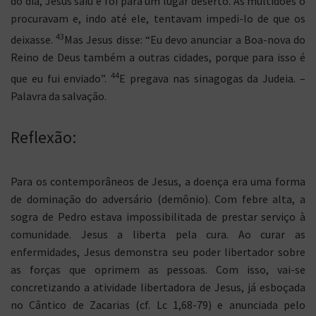
do dia, Jesus saiu e foi para um lugar deserto. As multidões o
procuravam e, indo até ele, tentavam impedi-lo de que os
43
deixasse.
Mas Jesus disse: “Eu devo anunciar a Boa-nova do
Reino de Deus também a outras cidades, porque para isso é
44
que eu fui enviado”.
E pregava nas sinagogas da Judeia. –
Palavra da salvação.
Reflexão:
Para os contemporâneos de Jesus, a doença era uma forma
de dominação do adversário (demônio). Com febre alta, a
sogra de Pedro estava impossibilitada de prestar serviço à
comunidade. Jesus a liberta pela cura. Ao curar as
enfermidades, Jesus demonstra seu poder libertador sobre
as forças que oprimem as pessoas. Com isso, vai-se
concretizando a atividade libertadora de Jesus, já esboçada
no Cântico de Zacarias (cf. Lc 1,68-79) e anunciada pelo