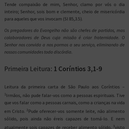
Tende compaixão de mim, Senhor, clamo por vós o dia
inteiro; Senhor, sois bom e clemente, cheio de misericórdia
para aqueles que vos invocam (Sl 85,3.5).
Os pregadores do
E
vangelho não são chefes de partidos
,
mas
colaboradores de Deus
cuja
missão
é
criar fraternidade.
O
Senhor nos convida a nos pormos a seu serviço,
elimina
ndo
de
nossas comunidades
toda
discórdia.
Primeira Leitura:
1 Coríntios 3,1-9
Leitura da primeira carta de São Paulo aos Coríntios –
1
Irmãos, não pude falar-vos como a pessoas espirituais. Tive
que vos falar como a pessoas carnais, como a crianças na vida
2
em Cristo.
Pude oferecer-vos somente leite, não alimento
sólido, pois ainda não éreis capazes de tomá-lo. E nem
3
atualmente sois capazes de receber alimento sólido,
visto