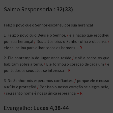
Salmo Responsorial:
32(33)
Feliz o povo que o Senhor escolheu por sua herança!
1. Feliz o povo cujo Deus é o Senhor,
/
e a nação que escolheu
por sua herança!
/
Dos altos céus o Senhor olha e observa;
/
ele se inclina para olhar todos os homens.
– R.
2. Ele contempla do lugar onde reside
/
e vê a todos os que
habitam sobre a terra.
/
Ele formou o coração de cada um
/
e
por todos os seus atos se interessa.
– R.
3. No Senhor nós esperamos confiantes,
/
porque ele é nosso
auxílio e proteção!
/
Por isso o nosso coração se alegra nele,
/
seu santo nome é nossa única esperança.
– R.
Evangelho:
Lucas 4,38-44