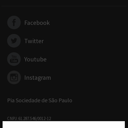
Facebook
Twitter
Youtube
Instagram
Pia Sociedade de São Paulo
CNPJ: 61.287.546/0012-12
R. Francisco Cruz, 229 - 04.117-091