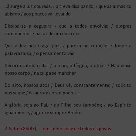
Já surge a luz dourada, / a treva dissipando, / que as almas do
abismo / aos poucos vai levando.
Dissipa-se a cegueira / que a todos envolvia; / alegres
caminhemos / na luz de um novo dia.
Que a luz nos traga paz, / pureza ao coração: / longe a
palavra falsa, / o pensamento vão.
Decorra calmo o dia: / a mão, a língua, o olhar. / Não deixe
nosso corpo / na culpa se manchar.
Do alto, nossos atos / Deus vê, constantemente; / solícito
nos segue / da aurora ao sol poente.
A glória seja ao Pai, / ao Filho seu também; / ao Espírito
igualmente, / agora e sempre. Amém.
2. Salmo 86(87) – Jerusalém: mãe de todos os povos