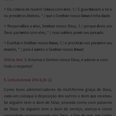
= Da co
lu
na de nuvem fa
la
va com
e
les. † / E guar
da
vam a lei e
os pre
cei
tos di
vi
nos, * / que o Se
nhor
nosso
Deus
tinha
da
do.
= Respon
dí
eis a
e
les, Se
nhor
nosso Deus, † / porque
é
reis um
Deus paci
en
te com eles, * / mas sa
bí
eis pu
nir
seu pe
ca
do.
= Exal
tai
o Se
nhor
nosso
Deus
, † / e pros
trai
-vos pe
ran
te seu
mon
te, * / pois é
san
to o Se
nhor
nosso
Deus
!
Glória. Ant. 3.
Aclamai o Senhor nosso Deus, e adorai-o com
todo o respeito!
5. Leitura breve 1Pd 4,10-11
Como bons administradores da multiforme graça de Deus,
cada um coloque à disposição dos outros o dom que recebeu.
Se alguém tem o dom de falar, proceda como com palavras
de Deus. Se alguém tem o dom do serviço, exerça-o como
capacidade proporcionada por Deus, a fim de que, em todas