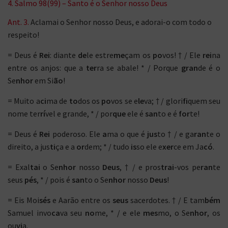
4. Salmo 98(99) – Santo é o Senhor nosso Deus
Ant. 3.
Aclamai o Senhor nosso Deus, e adorai-o com todo o
respeito!
= Deus é
Rei
: diante
de
le estre
me
çam os
po
vos! † / Ele
rei
na
entre os anjos: que a
ter
ra se abale! * / Porque
gran
de é o
Se
nhor
em Si
ão
!
= Muito a
ci
ma de
to
dos os
po
vos se e
le
va; † / glori
fi
quem seu
nome ter
rí
vel e grande, * / por
que
ele é
san
to e é
for
te!
= Deus é
Rei
poderoso. Ele
a
ma o que é
jus
to † / e ga
ran
te o
direito, a jus
ti
ça e a
or
dem; * / tudo
is
so ele e
xer
ce em Ja
có
.
= Exal
tai
o Se
nhor
nosso
Deus
, † / e pros
trai
-vos pe
ran
te
seus
pés
, * / pois é
san
to o Se
nhor
nosso
Deus
!
= Eis Moi
sés
e Aarão entre os
seus
sacerdotes. † / E tam
bém
Samuel invo
ca
va seu
no
me, * / e ele
mes
mo, o Se
nhor
, os
ou
vi
a.