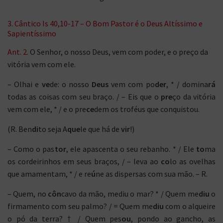
3. Cântico Is 40,10-17 – O Bom Pastor é o Deus Altíssimo e
Sapientíssimo
Ant. 2.
O Senhor, o nosso Deus, vem com poder, e o preço da
vitória vem com ele.
– Olhai e
ve
de: o nosso
Deus
vem com po
der
, * / domina
rá
todas as coisas com seu braço. / – Eis que o
pre
ço da vitória
vem com ele, * / e o pre
ce
dem os troféus que conquistou.
(R. Ben
di
to seja A
que
le que há de
vir
!)
– Como o pas
tor
, ele apascenta o seu rebanho. * / Ele
to
ma
os cordeirinhos em seus braços, / – leva ao
co
lo as ovelhas
que amamentam, * / e re
ú
ne as dispersas com sua mão. – R.
– Quem, no
côn
cavo da mão, mediu o mar? * / Quem me
diu
o
firmamento com seu palmo? / = Quem me
diu
com o alqueire
o pó da terra? † / Quem pes
ou
, pondo ao gancho, as