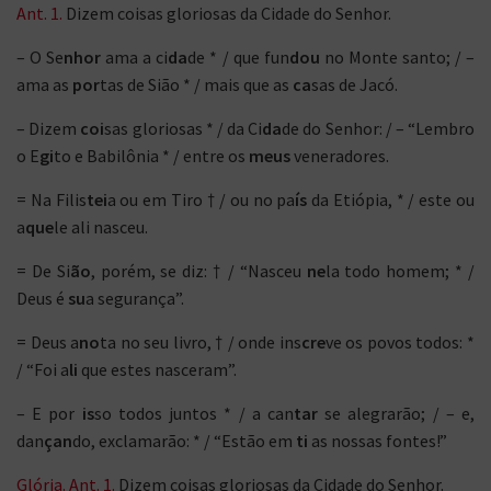
Ant. 1.
Dizem coisas gloriosas da Cidade do Senhor.
– O Se
nhor
ama a ci
da
de * / que fun
dou
no Monte santo; / –
ama as
por
tas de Sião * / mais que as
ca
sas de Jacó.
– Dizem
coi
sas gloriosas * / da Ci
da
de do Senhor: / – “Lembro
o E
gi
to e Babilônia * / entre os
meus
veneradores.
= Na Filis
tei
a ou em Tiro † / ou no pa
ís
da Etiópia, * / este ou
a
que
le ali nasceu.
= De Si
ão
, porém, se diz: † / “Nasceu
ne
la todo homem; * /
Deus é
su
a segurança”.
= Deus a
no
ta no seu livro, † / onde ins
cre
ve os povos todos: *
/ “Foi a
li
que estes nasceram”.
– E por
is
so todos juntos * / a can
tar
se alegrarão; / – e,
dan
çan
do, exclamarão: * / “Estão em
ti
as nossas fontes!”
Glória. Ant. 1.
Dizem coisas gloriosas da Cidade do Senhor.