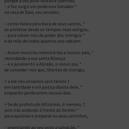
porque a seu povo visitou e libertou;
– e fez surgir um poderoso Salvador *
na casa de Davi, seu servidor,
– como falara pela boca de seus santos, *
os profetas desde os tempos mais antigos,
– para salvar-nos do poder dos inimigos *
e da mão de todos quantos nos odeiam.
– Assim mostrou misericórdia a nossos pais, *
recordando a sua santa Aliança
– e o juramento a Abraão, o nosso pai, *
de conceder-nos que, libertos do inimigo,
= a ele nós sirvamos sem temor †
em santidade e em justiça diante dele, *
enquanto perdurarem nossos dias.
= Serás profeta do Altíssimo, ó menino, †
pois irás andando à frente do Senhor *
para aplainar e preparar os seus caminhos,
– anunciando ao seu povo a salvação, *