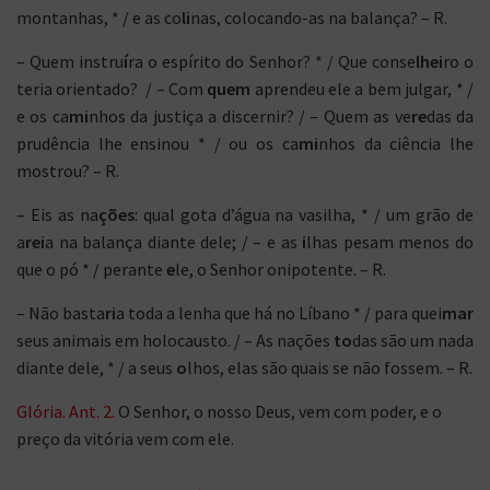
montanhas, * / e as co
li
nas, colocando-as na balança? – R.
– Quem instru
í
ra o espírito do Senhor? * / Que conse
lhei
ro o
teria orientado? / – Com
quem
aprendeu ele a bem julgar, * /
e os ca
mi
nhos da justiça a discernir? / – Quem as ve
re
das da
prudência lhe ensinou * / ou os ca
mi
nhos da ciência lhe
mostrou? – R.
– Eis as na
ções
: qual gota d’água na vasilha, * / um grão de
a
rei
a na balança diante dele; / – e as
i
lhas pesam menos do
que o pó * / perante
e
le, o Senhor onipotente. – R.
– Não basta
ri
a toda a lenha que há no Líbano * / para quei
mar
seus animais em holocausto. / – As nações
to
das são um nada
diante dele, * / a seus
o
lhos, elas são quais se não fossem. – R.
Glória. Ant. 2.
O Senhor, o nosso Deus, vem com poder, e o
preço da vitória vem com ele.