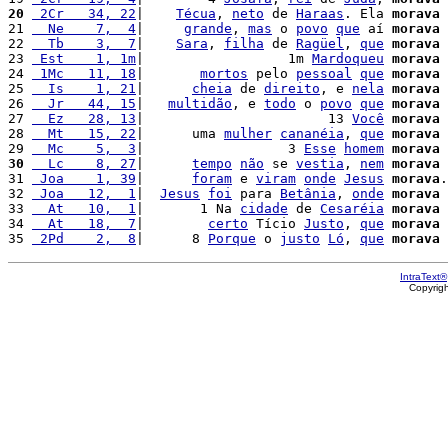
20
 2Cr   34, 22
|    
Técua
, 
neto
 de 
Haraas
. Ela 
morava
 
21 
  Ne    7,  4
|     
grande
, 
mas
 o 
povo
que
 aí 
morava
22 
  Tb    3,  7
|    
Sara
, 
filha
 de 
Ragüel
, 
que
morava
 
23 
 Est    1, 1m
|                  1m 
Mardoqueu
morava
 
24 
 1Mc   11, 18
|       
mortos
 pelo 
pessoal
que
morava
25 
  Is    1, 21
|      
cheia
 de 
direito
, e 
nela
morava
 
26 
  Jr   44, 15
|   
multidão
, e 
todo
 o 
povo
que
morava
 
27 
  Ez   28, 13
|                       13 
Você
morava
 
28 
  Mt   15, 22
|      uma 
mulher
cananéia
, 
que
morava
29 
  Mc    5,  3
|                  3 
Esse
homem
morava
 
30
  Lc    8, 27
|      
tempo
não
 se 
vestia
, 
nem
morava
 
31 
 Joa    1, 39
|      
foram
 e 
viram
onde
Jesus
morava
.
32 
 Joa   12,  1
|  
Jesus
foi
 para 
Betânia
, 
onde
morava
33 
  At   10,  1
|       1 Na 
cidade
 de 
Cesaréia
morava
 
34 
  At   18,  7
|        
certo
 Tício 
Justo
, 
que
morava
 
35 
 2Pd    2,  8
|      8 
Porque
 o 
justo
Ló
, 
que
morava
 
IntraText®
Copyrig