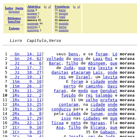
Alfabética
[
«
»
]
Freqüência
[
«
»
]
Índice
Ajuda
moras
8
35
fracos
Imprimir
morasse
1
35
insistiu
morasti
3
35
joanã
Biblioteca
morava 35
35 morava
IntraText
moravam
44
35
morrido
morcego
2
35
navios
Èulogos
morcegos
2
35
nomeou
Livro  Capítulo,Verso
 1 
  Gn   14, 12
|     seus 
bens
, e se 
foram
. 
Ló
morava
 
 2 
  Gn   24, 62
| 
voltado
 do 
poço
 de 
Laai
-
Roí
 e 
morava
 
 3 
  Jz    4,  6
|  
Barac
, 
filho
 de 
Abinoem
, 
que
morava
 
 4 
  Jz   17,  7
|     de 
Judá
, 
que
era
levita
 e 
morava
 
 5 
  Jz   18, 27
|   
danitas
atacaram
Laís
, 
onde
morava
 
 6 
  Jz   19,  1
|      
rei
 em 
Israel
, um 
levita
morava
 
 7 
 1Sm    9, 10
|         E 
foram
 à 
cidade
onde
morava
 
 8 
 1Sm   26,  3
|        
perto
 do 
caminho
. 
Davi
morava
 
 9 
 1Rs   11, 20
|    
Faraó
, de 
modo
que
Genubat
morava
 
10
 1Rs   12,  2
|       
fugido
 do 
rei
Salomão
 e 
morava
 
11 
 1Rs   13, 11
|           11 Um 
velho
profeta
morava
 
12 
 1Rs   13, 25
|      
contaram
, na 
cidade
onde
morava
 
13 
 1Rs   13, 29
|   
conduziu
 para a 
cidade
onde
morava
,
14 
 2Rs    4,  8
|    pela 
cidade
 de 
Sunam
, 
onde
morava
 
15 
 2Rs   17, 29
|       
isso
 nas 
cidades
 em 
que
morava
.

16 
 2Rs   22, 13
|   
Tícua
 e 
neto
 de 
Haraas
. Ela 
morava
 
17 
 1Cr    9, 16
|     
Asa
, 
filho
 de 
Elcana
, 
que
morava
 
18 
 1Cr    9, 35
|                 35 Em 
Gabaon
, 
morava
19 
 2Cr   19,  4
|        4 
Josafá
, 
rei
 de 
Judá
, 
morava
 