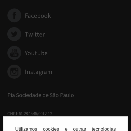
Facebook
Twitter
Youtube
Instagram
Pia Sociedade de São Paulo
CNPJ: 61.287.546/0012-12
R. Francisco Cruz, 229 - 04.117-091
Vila Mariana - São Paulo/SP
Utilizamos cookies e outras tecnologias