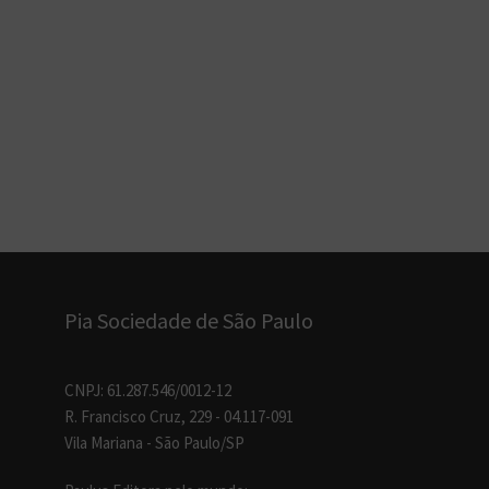
Pia Sociedade de São Paulo
CNPJ: 61.287.546/0012-12
R. Francisco Cruz, 229 - 04.117-091
Vila Mariana - São Paulo/SP