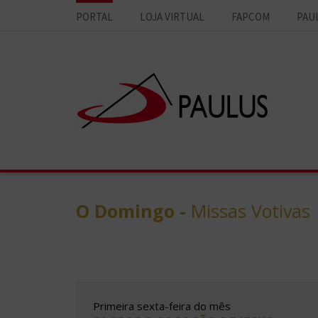
PORTAL
LOJA VIRTUAL
FAPCOM
PAU
O Domingo
-
Missas Votivas
Primeira sexta-feira do mês