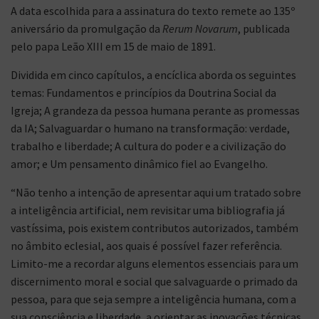
A data escolhida para a assinatura do texto remete ao 135º
aniversário da promulgação da
Rerum Novarum
, publicada
pelo papa Leão XIII em 15 de maio de 1891.
Dividida em cinco capítulos, a encíclica aborda os seguintes
temas: Fundamentos e princípios da Doutrina Social da
Igreja; A grandeza da pessoa humana perante as promessas
da IA; Salvaguardar o humano na transformação: verdade,
trabalho e liberdade; A cultura do poder e a civilização do
amor; e Um pensamento dinâmico fiel ao Evangelho.
“Não tenho a intenção de apresentar aqui um tratado sobre
a inteligência artificial, nem revisitar uma bibliografia já
vastíssima, pois existem contributos autorizados, também
no âmbito eclesial, aos quais é possível fazer referência.
Limito-me a recordar alguns elementos essenciais para um
discernimento moral e social que salvaguarde o primado da
pessoa, para que seja sempre a inteligência humana, com a
sua consciência e liberdade, a orientar as inovações técnicas