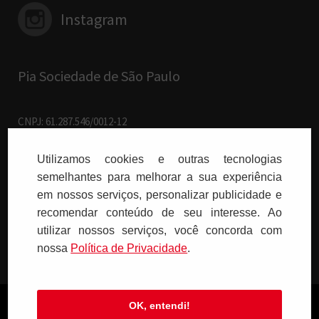
Instagram
Pia Sociedade de São Paulo
CNPJ: 61.287.546/0012-12
R. Francisco Cruz, 229 - 04.117-091
Vila Mariana - São Paulo/SP
Utilizamos cookies e outras tecnologias
semelhantes para melhorar a sua experiência
Paulus Editora pelo mundo:
em nossos serviços, personalizar publicidade e
recomendar conteúdo de seu interesse. Ao
Brasil
utilizar nossos serviços, você concorda com
nossa
Polí­tica de Privacidade
.
OK, entendi!
Copyright © 2026 PIA SOCIEDADE DE SÃO PAULO - Todos os direitos