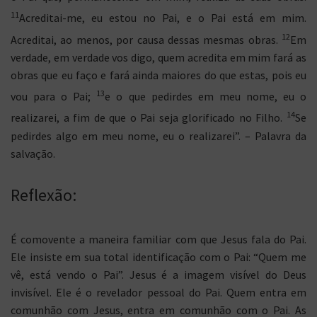
11
Acreditai-me, eu estou no Pai, e o Pai está em mim.
12
Acreditai, ao menos, por causa dessas mesmas obras.
Em
verdade, em verdade vos digo, quem acredita em mim fará as
obras que eu faço e fará ainda maiores do que estas, pois eu
13
vou para o Pai;
e o que pedirdes em meu nome, eu o
14
realizarei, a fim de que o Pai seja glorificado no Filho.
Se
pedirdes algo em meu nome, eu o realizarei”. – Palavra da
salvação.
Reflexão:
É comovente a maneira familiar com que Jesus fala do Pai.
Ele insiste em sua total identificação com o Pai: “Quem me
vê, está vendo o Pai”. Jesus é a imagem visível do Deus
invisível. Ele é o revelador pessoal do Pai. Quem entra em
comunhão com Jesus, entra em comunhão com o Pai. As