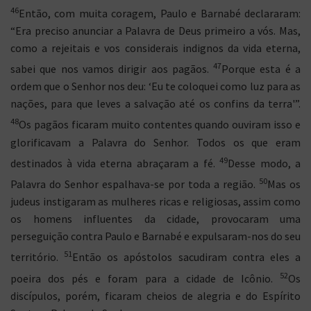
46
Então, com muita coragem, Paulo e Barnabé declararam:
“Era preciso anunciar a Palavra de Deus primeiro a vós. Mas,
como a rejeitais e vos considerais indignos da vida eterna,
47
sabei que nos vamos dirigir aos pagãos.
Porque esta é a
ordem que o Senhor nos deu: ‘Eu te coloquei como luz para as
nações, para que leves a salvação até os confins da terra'”.
48
Os pagãos ficaram muito contentes quando ouviram isso e
glorificavam a Palavra do Senhor. Todos os que eram
49
destinados à vida eterna abraçaram a fé.
Desse modo, a
50
Palavra do Senhor espalhava-se por toda a região.
Mas os
judeus instigaram as mulheres ricas e religiosas, assim como
os homens influentes da cidade, provocaram uma
perseguição contra Paulo e Barnabé e expulsaram-nos do seu
51
território.
Então os apóstolos sacudiram contra eles a
52
poeira dos pés e foram para a cidade de Icônio.
Os
discípulos, porém, ficaram cheios de alegria e do Espírito