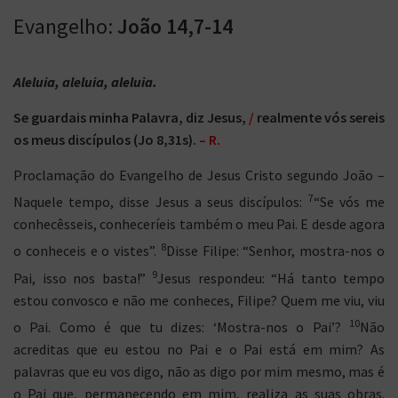
Evangelho:
João 14,7-14
Aleluia
, aleluia, aleluia.
Se guardais minha Palavra, diz Jesus,
/
realmente vós sereis
os meus discípulos (Jo 8,31s).
– R.
Proclamação do Evangelho de Jesus Cristo segundo João –
7
Naquele tempo, disse Jesus a seus discípulos:
“Se vós me
conhecêsseis, conheceríeis também o meu Pai. E desde agora
8
o conheceis e o vistes”.
Disse Filipe: “Senhor, mostra-nos o
9
Pai, isso nos basta!”
Jesus respondeu: “Há tanto tempo
estou convosco e não me conheces, Filipe? Quem me viu, viu
10
o Pai. Como é que tu dizes: ‘Mostra-nos o Pai’?
Não
acreditas que eu estou no Pai e o Pai está em mim? As
palavras que eu vos digo, não as digo por mim mesmo, mas é
o Pai que, permanecendo em mim, realiza as suas obras.