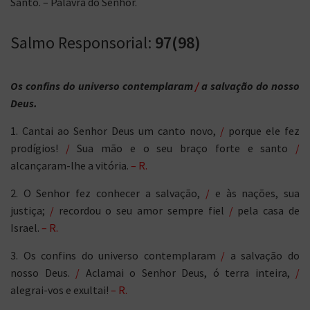
Santo. – Palavra do Senhor.
Salmo Responsorial:
97(98)
Os confins do universo contemplaram
/
a salvação do nosso
Deus.
1. Cantai ao Senhor Deus um canto novo,
/
porque ele fez
prodígios!
/
Sua mão e o seu braço forte e santo
/
alcançaram-lhe a vitória.
– R.
2. O Senhor fez conhecer a salvação,
/
e às nações, sua
justiça;
/
recordou o seu amor sempre fiel
/
pela casa de
Israel.
– R.
3. Os confins do universo contemplaram
/
a salvação do
nosso Deus.
/
Aclamai o Senhor Deus, ó terra inteira,
/
alegrai-vos e exultai!
– R.