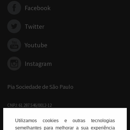
Facebook
Twitter
Youtube
Instagram
Pia Sociedade de São Paulo
CNPJ: 61.287.546/0012-12
R. Francisco Cruz, 229 - 04.117-091
Vila Mariana - São Paulo/SP
Utilizamos cookies e outras tecnologias
semelhantes para melhorar a sua experiência