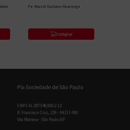
Domingos dos anos A,B,C
elino
Pe. Marcel Gustavo Alvarenga
Éric Stoff
Comprar
Pia Sociedade de São Paulo
CNPJ: 61.287.546/0012-12
R. Francisco Cruz, 229 - 04.117-091
Vila Mariana - São Paulo/SP