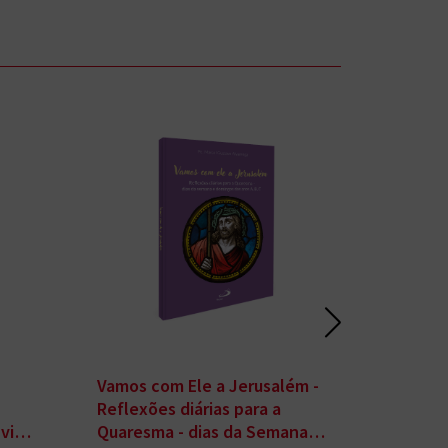
Vamos com Ele a Jerusalém -
Lourdes - Uma Histór
Reflexões diárias para a
Milenar
via"
Quaresma - dias da Semana e