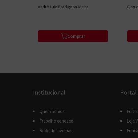
André Luiz Bordignon-Meira
Dino 
Comprar
Institucional
Portal
Quem Somos
Editor
Trabalhe conosco
Loja V
Rede de Livrarias
Educa