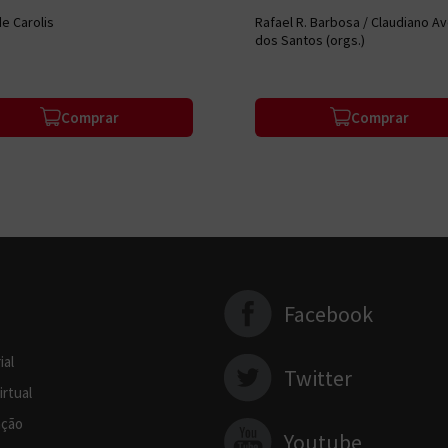
do Amor e da Confiança
de Carolis
Rafael R. Barbosa / Claudiano Av
dos Santos (orgs.)
Comprar
Comprar
Facebook
ial
Twitter
irtual
ção
Youtube