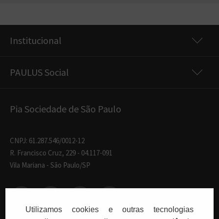
Institucional
PAULUS Social
Pia Sociedade de São Paulo
CNPJ: 61.287.546/0012-12
R. Francisco Cruz, 229 - 04.117-091
Vila Mariana - São Paulo/SP
Utilizamos cookies e outras tecnologias