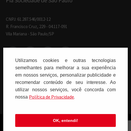
Pia Sociedade de São Paulo
CNPJ: 61.287.546/0012-12
R. Francisco Cruz, 229 - 04.117-091
Vila Mariana - São Paulo/SP
Utilizamos cookies e outras tecnologias
semelhantes para melhorar a sua experiência
Paulus Editora pelo mundo:
em nossos serviços, personalizar publicidade e
recomendar conteúdo de seu interesse. Ao
utilizar nossos serviços, você concorda com
Brasil
Polí­tica de Privacidade
.
nossa
OK, entendi!
Copyright © 2026 PIA SOCIEDADE DE SÃO PAULO - Todos os direitos
reservados