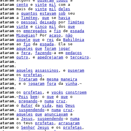
ataram
 alguns e 
puseram
todos
ataram
cento
 e 
vinte
mil
 com a

ataram
 mais de 
vinte
mil
deles
ataram
 a 
quantos
estavam
sob
 seu

ataram
 a 
Timóteo
, 
que
 se 
havia
ataram
 o 
pessoal
deixado
 por 
Timóteo
ataram
vinte
 e 
cinco
mil
 dos 
que
ataram
 os 
empregados
 a 
fio
 de 
espada
ataram
Miquéias
? Por 
acaso
, 
não
ataram
aquele
que
 o 
rei
 da 
Babilônia
ataram
 ao 
fio
 da 
espada
ataram
aqueles
que
foram
jogar
ataram
 a 
fera
, 
fazendo
-a em 
pedaços
ataram
outro
, e 
apedrejaram
 o 
terceiro
.

ataram
.

ataram
.

ataram
aqueles
assassinos
, e 
puseram
ataram
 os 
profetas
.

ataram
. 
Trataram
 da 
mesma
maneira
ataram
, e o 
jogaram
fora
 da 
vinha
.~

ataram
ataram
 os 
profetas
, e 
vocês
constroem
ataram
.~
Pois
bem
: o 
que
 é 
que
 o

ataram
, 
pregando
-o 
numa
cruz
.

ataram
 o 
Autor
 da 
vida
, 
mas
Deus
ataram
, 
suspendendo
-o 
numa
cruz
.

ataram
aqueles
que
anunciavam
 a

ataram
 a 
Jesus
, 
suspendendo
-o 
numa
ataram
 os teus 
profetas
, 
arrasaram
ataram
 o 
Senhor
Jesus
 e os 
profetas
,
