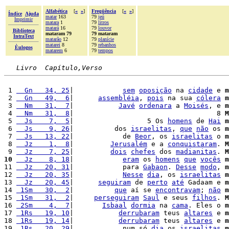
Alfabética
[
«
»
]
Freqüência
[
«
»
]
Índice
Ajuda
matar
163
79
jeú
Imprimir
matara
1
79
litros
matará
16
79
louvor
Biblioteca
mataram 79
79 mataram
IntraText
matarão
12
79
planície
matarei
8
79
rebanhos
Èulogos
matarem
6
79
tempos
Livro  Capítulo,Verso
 1 
  Gn   34, 25
|            
sem
oposição
 na 
cidade
 e 
m
 2 
  Gn   49,  6
|      
assembléia
, 
pois
 na sua 
cólera
m
 3 
  Nm   31,  7
|           
Javé
ordenara
 a 
Moisés
, e 
m
 4 
  Nm   31,  8
|                                   8 
M
 5 
  Js    7,  5
|                  5 Os 
homens
 de 
Hai
m
 6 
  Js    9, 26
|          dos 
israelitas
, 
que
não
 os 
m
 7 
  Js   13, 22
|            de 
Beor
, os 
israelitas
 o 
m
 8 
  Jz    1,  8
|         
Jerusalém
 e a 
conquistaram
. 
M
 9 
  Jz    7, 25
|         
dois
chefes
 dos 
madianitas
. 
M
10
  Jz    8, 18
|            
eram
 os 
homens
que
vocês
m
11 
  Jz   20, 31
|            para 
Gabaon
. 
Desse
modo
, 
m
12 
  Jz   20, 35
|            
Nesse
dia
, os 
israelitas
m
13 
  Jz   20, 45
|      
seguiram
 de 
perto
até
 Gadaam e 
m
14 
 1Sm   30,  2
|          
que
 aí se 
encontravam
; 
não
m
15 
 1Sm   31,  2
|     
perseguiram
Saul
 e seus 
filhos
. 
M
16 
 2Sm    4,  7
|       
Isbaal
dormia
 na 
cama
. Eles o 
m
17 
 1Rs   19, 10
|           
derrubaram
 teus 
altares
 e 
m
18 
 1Rs   19, 14
|           
derrubaram
 teus 
altares
 e 
m
19 
 1Rs   20, 29
|            num só 
dia
 os 
israelitas
m