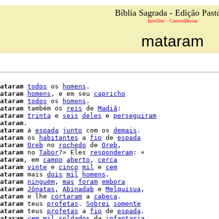
Bíblia Sagrada - Edição Past
IntraText - Concordâncias
mataram
ataram
todos
 os 
homens
.

ataram
homens
, e em seu 
capricho
ataram
todos
 os 
homens
.

ataram
 também os 
reis
 de 
Madiã
:

ataram
trinta
 e 
seis
deles
 e 
perseguiram
ataram
.

ataram
 à 
espada
junto
 com os 
demais
.

ataram
 os 
habitantes
 a 
fio
 de 
espada
ataram
Oreb
 no 
rochedo
 de 
Oreb
ataram
 no 
Tabor
?» Eles 
responderam
: «

ataram
, em 
campo
aberto
, 
cerca
ataram
vinte
 e 
cinco
mil
 e 
cem
ataram
 mais 
dois
mil
homens
.

ataram
ninguém
, 
mas
foram
embora
ataram
Jônatas
, 
Abinadab
 e 
Melquisua
,

ataram
 e lhe 
cortaram
 a 
cabeça
.

ataram
 teus 
profetas
. 
Sobrei
somente
ataram
 teus 
profetas
 a 
fio
 de 
espada
.

ataram
cem
mil
soldados
 da 
infantaria