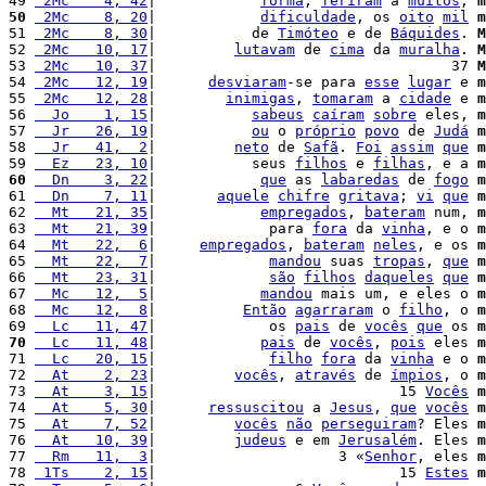
49 
 2Mc    4, 42
|            
forma
, 
feriram
 a 
muitos
, 
m
50
 2Mc    8, 20
|            
dificuldade
, os 
oito
mil
m
51 
 2Mc    8, 30
|           de 
Timóteo
 e de 
Báquides
. 
M
52 
 2Mc   10, 17
|         
lutavam
 de 
cima
 da 
muralha
. 
M
53 
 2Mc   10, 37
|                                  37 
M
54 
 2Mc   12, 19
|      
desviaram
-se para 
esse
lugar
 e 
m
55 
 2Mc   12, 28
|        
inimigas
, 
tomaram
 a 
cidade
 e 
m
56 
  Jo    1, 15
|           
sabeus
caíram
sobre
 eles, 
m
57 
  Jr   26, 19
|           
ou
 o 
próprio
povo
 de 
Judá
m
58 
  Jr   41,  2
|         
neto
 de 
Safã
. 
Foi
assim
que
m
59 
  Ez   23, 10
|           seus 
filhos
 e 
filhas
, e a 
m
60
  Dn    3, 22
|            
que
 as 
labaredas
 de 
fogo
m
61 
  Dn    7, 11
|       
aquele
chifre
gritava
; 
vi
que
m
62 
  Mt   21, 35
|            
empregados
, 
bateram
 num, 
m
63 
  Mt   21, 39
|             para 
fora
 da 
vinha
, e o 
m
64 
  Mt   22,  6
|     
empregados
, 
bateram
neles
, e os 
m
65 
  Mt   22,  7
|             
mandou
 suas 
tropas
, 
que
m
66 
  Mt   23, 31
|             
são
filhos
daqueles
que
m
67 
  Mc   12,  5
|            
mandou
 mais um, e eles o 
m
68 
  Mc   12,  8
|          
Então
agarraram
 o 
filho
, o 
m
69 
  Lc   11, 47
|             os 
pais
 de 
vocês
que
 os 
m
70
  Lc   11, 48
|            
pais
 de 
vocês
, 
pois
 eles 
m
71 
  Lc   20, 15
|             
filho
fora
 da 
vinha
 e o 
m
72 
  At    2, 23
|         
vocês
, 
através
 de 
ímpios
, o 
m
73 
  At    3, 15
|                            15 
Vocês
m
74 
  At    5, 30
|      
ressuscitou
 a 
Jesus
, 
que
vocês
m
75 
  At    7, 52
|         
vocês
não
perseguiram
? Eles 
m
76 
  At   10, 39
|         
judeus
 e em 
Jerusalém
. Eles 
m
77 
  Rm   11,  3
|                     3 «
Senhor
, eles 
m
78 
 1Ts    2, 15
|                            15 
Estes
m