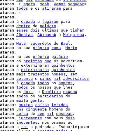
ataram
. E 
agora
, 
Moab
, 
vamos
saquear
».

ataram
todos
 e os 
atiraram
 para

ataram
. ~

ataram
.

ataram
 à 
espada
 e 
fugiram
 para

ataram
dentro
 do 
palácio
.

ataram
esses
dois
últimos
que
tinham
ataram
Jônatas
, 
Abinadab
 e 
Melquisua
,

ataram
.~

ataram
Matã
, 
sacerdote
 de 
Baal
ataram
 na sua 
própria
cama
. 
Morto
ataram
.

ataram
 no seu 
próprio
palácio
.

ataram
 os 
profetas
que
 os advertiam~

ataram
 e 
exterminaram
quinhentos
ataram
 e 
exterminaram
quinhentos
ataram
 mais 
trezentos
homens
, 
sem
ataram
setenta
 e 
cinco
mil
adversários
,

ataram
 à 
espada
todos
 os 
homens
,

ataram
todos
 os nossos 
que
ataram
 os 
dois
, e 
Demétrio
ocupou
ataram
todos
 os 
partidários
 do

ataram
muita
gente
.

ataram
; 
muitos
caíram
feridos
,

ataram
uns
cinqüenta
homens
 do

ataram
cerca
 de 
cem
mil
pessoas
.

ataram
, 
juntamente
 com seus 
dois
ataram
inocentes
, nós oramos ao

ataram
 o 
rei
 a pedradas. Esquartejaram
