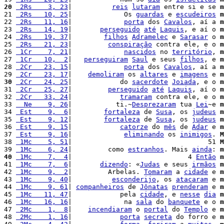
20
 2Rs    3, 23
|          
reis
lutaram
 entre si e se 
m
21 
 2Rs   10, 25
|             Os 
guardas
 e 
escudeiros
m
22 
 2Rs   11, 16
|             
porta
 dos 
Cavalos
, aí a 
m
23 
 2Rs   14, 19
|       
perseguido
até
Laquis
, e aí o 
m
24 
 2Rs   19, 37
|        
filhos
Adramelec
 e 
Sarasar
 o 
m
25 
 2Rs   21, 23
|         
conspiração
 contra ele, e o 
m
26 
 1Cr    7, 21
|             
nascidos
 no 
território
, 
m
27 
 1Cr   10,  2
|   
perseguiram
Saul
 e seus 
filhos
, e 
m
28 
 2Cr   23, 15
|             
porta
 dos 
Cavalos
, aí a 
m
29 
 2Cr   23, 17
|    
demoliram
 os 
altares
 e 
imagens
 e 
m
30
 2Cr   24, 25
|            do 
sacerdote
Joiada
, e o 
m
31 
 2Cr   25, 27
|         
perseguido
até
Laquis
, aí o 
m
32 
 2Cr   33, 24
|            
tramaram
 contra ele, e o 
m
33 
  Ne    9, 26
|           ti.~
Desprezaram
 tua 
Lei
~e 
m
34 
 Est    9,  6
|        
fortaleza
 de 
Susa
, os 
judeus
m
35 
 Est    9, 12
|        
fortaleza
 de 
Susa
, os 
judeus
m
36 
 Est    9, 15
|            
catorze
 do 
mês
 de 
Adar
 e 
m
37 
 Est    9, 16
|             
eliminando
 os 
inimigos
. 
M
38 
 1Mc    5, 51
|                                  51 
M
39 
 1Mc    6, 24
|         como 
estranhos
. Mais 
ainda
: 
m
40
 1Mc    7,  4
|                             4 
Então
m
41 
 1Mc    7,  6
|       
dizendo
: «
Judas
 e seus 
irmãos
m
42 
 1Mc    9,  2
|         Arbelas. 
Tomaram
 a 
cidade
 e 
m
43 
 1Mc    9, 40
|          
esconderijo
, os 
atacaram
 e 
m
44 
 1Mc    9, 61
| 
companheiros
 de 
Jônatas
prenderam
 e 
m
45 
 1Mc   11, 47
|            pela 
cidade
, e 
nesse
dia
m
46 
 1Mc   16, 16
|             na 
sala
 do 
banquete
 e o 
m
47 
 2Mc    1,  8
|    
incendiaram
 o 
portal
 do 
Templo
 e 
m
48 
 2Mc    1, 16
|            
porta
secreta
 do forro e 
m