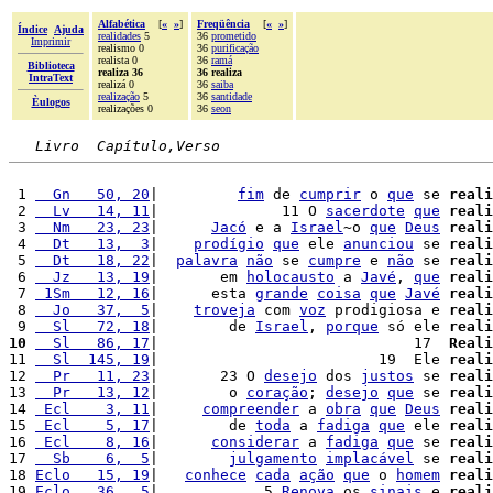
Alfabética
[
«
»
]
Freqüência
[
«
»
]
Índice
Ajuda
realidades
5
36
prometido
Imprimir
realismo 0
36
purificação
realista 0
36
ramá
Biblioteca
realiza 36
36 realiza
IntraText
realizá 0
36
saiba
realização
5
36
santidade
Èulogos
realizações 0
36
seon
Livro  Capítulo,Verso
 1 
  Gn   50, 20
|         
fim
 de 
cumprir
 o 
que
 se 
reali
 2 
  Lv   14, 11
|              11 O 
sacerdote
que
reali
 3 
  Nm   23, 23
|      
Jacó
 e a 
Israel
~o 
que
Deus
reali
 4 
  Dt   13,  3
|    
prodígio
que
 ele 
anunciou
 se 
reali
 5 
  Dt   18, 22
|  
palavra
não
 se 
cumpre
 e 
não
 se 
reali
 6 
  Jz   13, 19
|       em 
holocausto
 a 
Javé
, 
que
reali
 7 
 1Sm   12, 16
|      esta 
grande
coisa
que
Javé
reali
 8 
  Jo   37,  5
|    
troveja
 com 
voz
 prodigiosa e 
reali
 9 
  Sl   72, 18
|        de 
Israel
, 
porque
 só ele 
reali
10
  Sl   86, 17
|                             17  
Reali
11 
  Sl  145, 19
|                         19  Ele 
reali
12 
  Pr   11, 23
|       23 O 
desejo
 dos 
justos
 se 
reali
13 
  Pr   13, 12
|        o 
coração
; 
desejo
que
 se 
reali
14 
 Ecl    3, 11
|     
compreender
 a 
obra
que
Deus
reali
15 
 Ecl    5, 17
|        de 
toda
 a 
fadiga
que
 ele 
reali
16 
 Ecl    8, 16
|      
considerar
 a 
fadiga
que
 se 
reali
17 
  Sb    6,  5
|        
julgamento
implacável
 se 
reali
18 
Eclo   15, 19
|   
conhece
cada
ação
que
 o 
homem
reali
19 
Eclo   36,  5
|            5 
Renova
 os 
sinais
 e 
reali