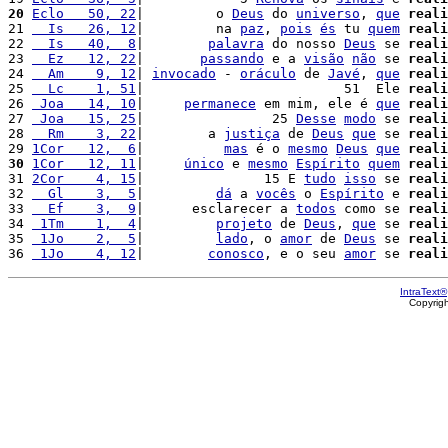
20
Eclo   50, 22
|         o 
Deus
 do 
universo
, 
que
reali
21 
  Is   26, 12
|         na 
paz
, 
pois
és
 tu 
quem
reali
22 
  Is   40,  8
|        
palavra
 do nosso 
Deus
 se 
reali
23 
  Ez   12, 22
|       
passando
 e a 
visão
não
 se 
reali
24 
  Am    9, 12
| 
invocado
 - 
oráculo
 de 
Javé
, 
que
reali
25 
  Lc    1, 51
|                         51  Ele 
reali
26 
 Joa   14, 10
|     
permanece
 em mim, ele é 
que
reali
27 
 Joa   15, 25
|                25 
Desse
modo
 se 
reali
28 
  Rm    3, 22
|        a 
justiça
 de 
Deus
que
 se 
reali
29 
1Cor   12,  6
|          
mas
 é o 
mesmo
Deus
que
reali
30
1Cor   12, 11
|     
único
 e 
mesmo
Espírito
quem
reali
31 
2Cor    4, 15
|               15 E 
tudo
isso
 se 
reali
32 
  Gl    3,  5
|         
dá
 a 
vocês
 o 
Espírito
 e 
reali
33 
  Ef    3,  9
|      esclarecer a 
todos
 como se 
reali
34 
 1Tm    1,  4
|         
projeto
 de 
Deus
, 
que
 se 
reali
35 
 1Jo    2,  5
|         
lado
, o 
amor
 de 
Deus
 se 
reali
36 
 1Jo    4, 12
|        
conosco
, e o seu 
amor
 se 
reali
IntraText®
Copyrig