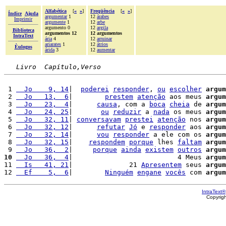
Alfabética
[
«
»
]
Freqüência
[
«
»
]
Índice
Ajuda
argumentar
1
12
árabes
Imprimir
argumente
1
12
arbe
argumento 0
12
argila
Biblioteca
argumentos 12
12 argumentos
IntraText
ária
4
12
arruinar
ariarates
1
12
átrios
Èulogos
árida
3
12
aumentar
Livro  Capítulo,Verso
 1 
  Jo    9, 14
|  
poderei
responder
, 
ou
escolher
argum
 2 
  Jo   13,  6
|        
prestem
atenção
 aos meus 
argum
 3 
  Jo   23,  4
|      
causa
, com a 
boca
cheia
 de 
argum
 4 
  Jo   24, 25
|       
ou
reduzir
 a 
nada
 os meus 
argum
 5 
  Jo   32, 11
| 
conversavam
prestei
atenção
 nos 
argum
 6 
  Jo   32, 12
|      
refutar
Jó
 e 
responder
 aos 
argum
 7 
  Jo   32, 14
|      
vou
responder
 a ele com os 
argum
 8 
  Jo   32, 15
|    
respondem
porque
 lhes 
faltam
argum
 9 
  Jo   36,  2
|     
porque
ainda
existem
outros
argum
10
  Jo   36,  4
|                          4 Meus 
argum
11 
  Is   41, 21
|              21 
Apresentem
 seus 
argum
12 
  Ef    5,  6
|        
Ninguém
engane
vocês
 com 
argum
IntraText®
Copyrig