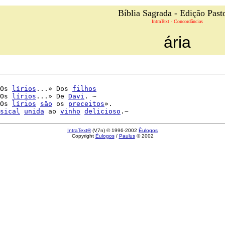
Bíblia Sagrada - Edição Past
IntraText - Concordâncias
ária
Os 
lírios
...» Dos 
filhos
Os 
lírios
...» De 
Davi
. ~

Os 
lírios
são
 os 
preceitos
».

sical
unida
 ao 
vinho
delicioso
IntraText®
(V7n) © 1996-2002
Èulogos
Copyright
Èulogos
/
Paulus
© 2002