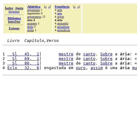
Alfabética
[
«
»
]
Freqüência
[
«
»
]
Índice
Ajuda
argumente
1
4
arde
Imprimir
argumento 0
4
area
argumentos
12
4
argob
Biblioteca
ária 4
4 ária
IntraText
ariarates
1
4
arimatéia
árida
3
4
armaduras
Èulogos
aridai
1
4
aromáticas
Livro  Capítulo,Verso
1 
  Sl   45,  1
|       
mestre
 de 
canto
. 
Sobre
 a 
ária
: «
2 
  Sl   69,  1
|       
mestre
 de 
canto
. 
Sobre
 a 
ária
: «
3 
  Sl   80,  1
|       
mestre
 de 
canto
. 
Sobre
 a 
ária
: «
4 
Eclo   32,  6
| engastada em 
ouro
, 
assim
 é uma 
ária
mu