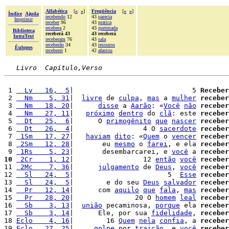
Alfabética
[
«
»
]
Freqüência
[
«
»
]
Índice
Ajuda
recebendo
12
43
parecia
Imprimir
receber
96
43
pratica
recebera
2
43
queimada
Biblioteca
receberá 43
43 receberá
IntraText
receberam
76
43
sala
receberão
34
43
tesouros
Èulogos
receberei
1
42
afastou
Livro  Capítulo,Verso
 1 
  Lv   16,  5
|                             5 
Receber
 2 
  Nm    5, 31
|  
livre
 de 
culpa
, 
mas
 a 
mulher
receber
 3 
  Nm   18, 20
|      
disse
 a 
Aarão
: «
Você
não
receber
 4 
  Nm   27, 11
|   
próximo
dentro
 do 
clã
: este 
receber
 5 
  Dt   25,  6
|      O 
primogênito
que
nascer
receber
 6 
  Dt   26,  4
|                 4 O 
sacerdote
receber
 7 
 1Sm   17, 27
|   
haviam
dito
: «
Quem
 o 
vencer
receber
 8 
 2Sm   12, 28
|       eu 
mesmo
 o 
farei
, e ela 
receber
 9 
 1Rs    5, 23
|       desembarcarei, e 
você
 a 
receber
10
 2Cr    1, 12
|                 12 
então
você
receber
11 
 2Mc    7, 36
|      
julgamento
 de 
Deus
, 
você
receber
12 
  Sl   24,  5
|                       5  
Esse
receber
13 
  Sl   24,  5
|        e do seu 
Deus
salvador
receber
14 
  Pr   12, 14
|      com 
aquilo
que
fala
, 
mas
receber
15 
  Pr   28, 20
|               20 O 
homem
leal
receber
16 
  Sb    3, 13
|  
união
 pecaminosa, 
porque
 ela 
receber
17 
  Sb    3, 14
|      Ele, por sua 
fidelidade
, 
receber
18 
Eclo    4, 16
|        16 
Quem
nela
confia
, a 
receber
19 
Eclo   27, 25
|     
golpe
 por 
traição
, e 
você
receber