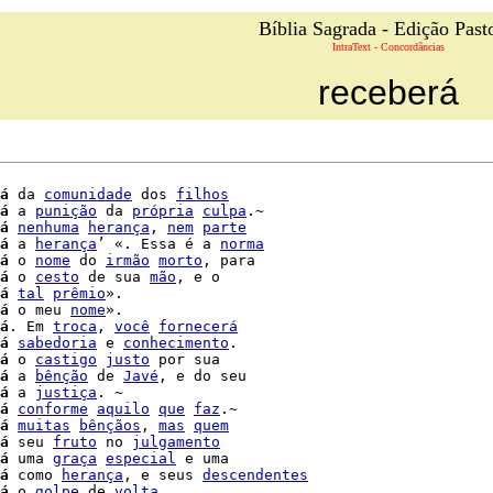
Bíblia Sagrada - Edição Past
IntraText - Concordâncias
receberá
á
 da 
comunidade
 dos 
filhos
á
 a 
punição
 da 
própria
culpa
.~

á
nenhuma
herança
, 
nem
parte
á
 a 
herança
’ «. Essa é a 
norma
á
 o 
nome
 do 
irmão
morto
, para

á
 o 
cesto
 de sua 
mão
, e o

á
tal
prêmio
».

á
 o meu 
nome
».

á
. Em 
troca
, 
você
fornecerá
á
sabedoria
 e 
conhecimento
.

á
 o 
castigo
justo
 por sua

á
 a 
bênção
 de 
Javé
, e do seu

á
 a 
justiça
. ~

á
conforme
aquilo
que
faz
.~

á
muitas
bênçãos
, 
mas
quem
á
 seu 
fruto
 no 
julgamento
á
 uma 
graça
especial
 e uma

á
 como 
herança
, e seus 
descendentes
á
 o 
golpe
 de 
volta