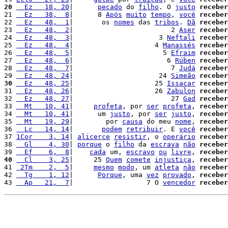
20
  Ez   18, 20
|      
pecado
 do 
filho
. O 
justo
receber
21 
  Ez   38,  8
|      8 
Após
muito
tempo
, 
você
receber
22 
  Ez   48,  1
|       os 
nomes
 das 
tribos
. 
Dã
receber
23 
  Ez   48,  2
|                        2 
Aser
receber
24 
  Ez   48,  3
|                     3 
Neftali
receber
25 
  Ez   48,  4
|                    4 
Manassés
receber
26 
  Ez   48,  5
|                      5 
Efraim
receber
27 
  Ez   48,  6
|                       6 
Rúben
receber
28 
  Ez   48,  7
|                        7 
Judá
receber
29 
  Ez   48, 24
|                     24 
Simeão
receber
30
  Ez   48, 25
|                    25 
Issacar
receber
31 
  Ez   48, 26
|                    26 
Zabulon
receber
32 
  Ez   48, 27
|                        27 
Gad
receber
33 
  Mt   10, 41
|     
profeta
, por 
ser
profeta
, 
receber
34 
  Mt   10, 41
|      um 
justo
, por 
ser
justo
, 
receber
35 
  Mt   19, 29
|        por 
causa
 do meu 
nome
, 
receber
36 
  Lc   14, 14
|       
podem
retribuir
. E 
você
receber
37 
1Cor    3, 14
| 
alicerce
resistir
, o 
operário
receber
38 
  Gl    4, 30
| 
porque
 o 
filho
 da 
escrava
não
receber
39 
  Ef    6,  8
|    
cada
 um, 
escravo
ou
livre
, 
receber
40
  Cl    3, 25
|     25 
Quem
comete
injustiça
, 
receber
41 
 2Tm    2,  5
|     
mesmo
modo
, um 
atleta
não
receber
42 
  Tg    1, 12
|      
Porque
, uma 
vez
provado
, 
receber
43 
  Ap   21,  7
|                  7 O 
vencedor
receber