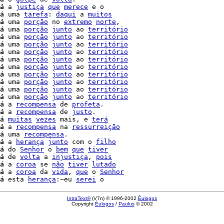
á
 a 
justiça
que
merece
 e o

á
 uma 
tarefa
: 
daqui
 a 
muitos
á
 uma 
porção
 no 
extremo
norte
,

á
 uma 
porção
junto
 ao 
território
á
 uma 
porção
junto
 ao 
território
á
 uma 
porção
junto
 ao 
território
á
 uma 
porção
junto
 ao 
território
á
 uma 
porção
junto
 ao 
território
á
 uma 
porção
junto
 ao 
território
á
 uma 
porção
junto
 ao 
território
á
 uma 
porção
junto
 ao 
território
á
 uma 
porção
junto
 ao 
território
á
 uma 
porção
junto
 ao 
território
á
 a 
recompensa
 de 
profeta
.

á
 a 
recompensa
 de 
justo
.

á
muitas
vezes
 mais, e 
terá
á
 a 
recompensa
 na 
ressurreição
á
 uma 
recompensa
.

á
 a 
herança
junto
 com o 
filho
á
 do 
Senhor
 o 
bem
que
tiver
á
 de 
volta
 a 
injustiça
, 
pois
á
 a 
coroa
 se 
não
tiver
lutado
á
 a 
coroa
 da 
vida
, 
que
 o 
Senhor
á
 esta 
herança
:~eu 
serei
IntraText®
(V7n) © 1996-2002
Èulogos
Copyright
Èulogos
/
Paulus
© 2002