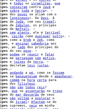
ipes
 e 
todos
 os 
israelitas
, 
que
ipes
conspiram
 contra 
Javé
 e

ipes
sobre
toda
 a 
terra
». ~

ipes
 dos 
povos
 se aliam com o

ipes
longínquos
». De 
Davi
. À

ipes
 de 
Judá
, com seu 
tropel
;

ipes
 de 
Zabulon
, os príncipes

ipes
 de 
Neftali
. ~

ipes
sem
alento
, ele é 
terrível
ipes
, 
cairão
 como 
qualquer
outro
ipes
 como a 
Oreb
 e 
Zeb
, como

ipes
, e 
ensinar
sabedoria
 aos

ipes
, ao 
lado
 dos príncipes do

ipes
 do seu 
povo
. ~

ipes
podem
 se 
reunir
 e 
falar
ipes
 me 
perseguem
sem
motivo
,

ipes
 e 
juízes
 da 
terra
, ~

ipes
 decretam 
leis
justas
.

ipes
.~

ipes
andando
 a 
pé
, como se 
fossem
ipes
 se 
banqueteiam
 desde o 
amanhecer
.

ipes
comem
 na 
hora
certa
 para

ipes
 dos 
filisteus
.

ipes
não
são
todos
reis
?

ipes
, 
que
 se 
assentarão
 no 
trono
ipes
 do 
mar
descerão
 de seus

ipes
não
voltem
 a 
explorar
 o

ipes
 de 
Israel
! 
Afastem
-se do

ipes
 supremos, 
veio
 em minha
