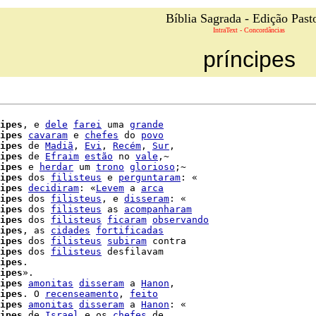
Bíblia Sagrada - Edição Past
IntraText - Concordâncias
príncipes
ipes
, e 
dele
farei
 uma 
grande
ipes
cavaram
 e 
chefes
 do 
povo
ipes
 de 
Madiã
, 
Evi
, 
Recém
, 
Sur
,

ipes
 de 
Efraim
estão
 no 
vale
,~

ipes
 e 
herdar
 um 
trono
glorioso
;~

ipes
 dos 
filisteus
 e 
perguntaram
: «

ipes
decidiram
: «
Levem
 a 
arca
ipes
 dos 
filisteus
, e 
disseram
: «

ipes
 dos 
filisteus
 as 
acompanharam
ipes
 dos 
filisteus
ficaram
observando
ipes
, as 
cidades
fortificadas
ipes
 dos 
filisteus
subiram
 contra

ipes
 dos 
filisteus
 desfilavam

ipes
.

ipes
».

ipes
amonitas
disseram
 a 
Hanon
,

ipes
. O 
recenseamento
, 
feito
ipes
amonitas
disseram
 a 
Hanon
: «

ipes
 de 
Israel
 e os 
chefes