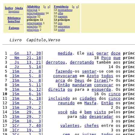
Alfabética
[
«
»
]
Freqüência
[
«
»
]
Índice
Ajuda
principal
5
53
montanhosa
Imprimir
principalmente
14
53
olha
príncipe
52
53
parentes
Biblioteca
príncipes 53
53 príncipes
IntraText
principiantes
1
53
rios
princípio
51
53
seiscentos
Èulogos
princípios
2
53
soube
Livro  Capítulo,Verso
 1 
  Gn   17, 20
|      
medida
. Ele 
vai
gerar
doze
prínc
 2 
  Nm   21, 18
|                     18 
Poço
que
prínc
 3 
  Js   13, 21
| 
derrotou
, 
derrotando
 também aos 
prínc
 4 
  Jz    5, 14
|                           14 Os 
prínc
 5 
 1Sm    2,  8
|     
fazendo
-os 
sentar
-se com os 
prínc
 6 
 1Sm    5,  8
|    
convocaram
 em 
Azoto
todos
 os 
prínc
 7 
 1Sm    5,  8
|     
arca
 do 
Deus
 de 
Israel
?» Os 
prínc
 8 
 1Sm    5, 11
|      
Então
mandaram
convocar
 os 
prínc
 9 
 1Sm    6, 12
|  
direita
ou
 para a 
esquerda
. Os 
prínc
10
 1Sm    6, 16
|                     16 Os 
cinco
prínc
11 
 1Sm    6, 18
|  
incluindo
 as 
cidades
 dos 
cinco
prínc
12 
 1Sm    7,  7
|      
reunido
 em 
Masfa
. 
Então
 os 
prínc
13 
 1Sm   29,  2
|                            2 Os 
prínc
14 
 1Sm   29,  6
|      
você
não
 é 
bem
visto
 pelos 
prínc
15 
 1Sm   29,  7
|          para 
não
desagradar
 os 
prínc
16 
 2Sm   10,  3
|                            3 os 
prínc
17 
 1Cr    7, 40
|       
valentes
, 
chefes
 entre os 
prínc
18 
 1Cr   19,  3
|                            3 os 
prínc
19 
 2Cr    1,  2
|        
cem
, os 
juízes
, 
todos
 os 
prínc