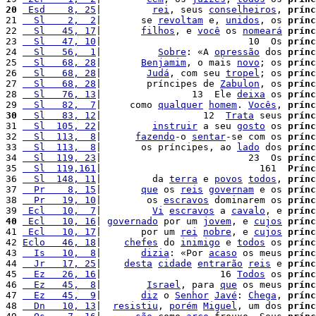
20
 Esd    8, 25
|         
rei
, seus 
conselheiros
, 
prínc
21 
  Sl    2,  2
|       se 
revoltam
 e, 
unidos
, os 
prínc
22 
  Sl   45, 17
|       
filhos
, e 
você
 os 
nomeará
prínc
23 
  Sl   47, 10
|                          10  Os 
prínc
24 
  Sl   56,  1
|          
Sobre
: «A 
opressão
 dos 
prínc
25 
  Sl   68, 28
|       
Benjamim
, o mais 
novo
; os 
prínc
26 
  Sl   68, 28
|        
Judá
, com seu 
tropel
; os 
prínc
27 
  Sl   68, 28
|        príncipes de 
Zabulon
, os 
prínc
28 
  Sl   76, 13
|                13  Ele 
deixa
 os 
prínc
29 
  Sl   82,  7
|     como 
qualquer
homem
. 
Vocês
, 
prínc
30
  Sl   83, 12
|                  12  
Trata
 seus 
prínc
31 
  Sl  105, 22
|         
instruir
 a seu 
gosto
 os 
prínc
32 
  Sl  113,  8
|      
fazendo
-o 
sentar
-se com os 
prínc
33 
  Sl  113,  8
|       os príncipes, ao 
lado
 dos 
prínc
34 
  Sl  119, 23
|                          23  Os 
prínc
35 
  Sl  119,161
|                            161  
Prínc
36 
  Sl  148, 11
|         da 
terra
 e 
povos
todos
, 
prínc
37 
  Pr    8, 15
|       
que
 os 
reis
governam
 e os 
prínc
38 
  Pr   19, 10
|        os 
escravos
 dominarem os 
prínc
39 
 Ecl   10,  7
|         
Vi
escravos
 a 
cavalo
, e 
prínc
40
 Ecl   10, 16
| 
governado
 por um 
jovem
, e 
cujos
prínc
41 
 Ecl   10, 17
|       por um 
rei
nobre
, e 
cujos
prínc
42 
Eclo   46, 18
|    
chefes
 do 
inimigo
 e 
todos
 os 
prínc
43 
  Is   10,  8
|       
dizia
: «Por 
acaso
 os meus 
prínc
44 
  Jr   17, 25
|    
desta
cidade
entrarão
reis
 e 
prínc
45 
  Ez   26, 16
|                     16 
Todos
 os 
prínc
46 
  Ez   45,  8
|        
Israel
, para 
que
 os meus 
prínc
47 
  Ez   45,  9
|       
diz
 o 
Senhor
Javé
: 
Chega
, 
prínc
48 
  Dn   10, 13
|  
resistiu
, 
porém
Miguel
, um dos 
prínc