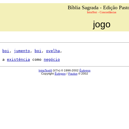
Bíblia Sagrada - Edição Past
IntraText - Concordâncias
jogo
 
boi
, 
jumento
, 
boi
, 
ovelha
,

 a 
existência
 como 
negócio
IntraText®
(V7n) © 1996-2002
Èulogos
Copyright
Èulogos
/
Paulus
© 2002