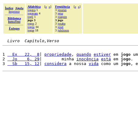
Alfabética
[
«
»
]
Freqüência
[
«
»
]
Índice
Ajuda
jogava
1
3
jesurun
Imprimir
jogavam
4
3
jetur
jogli
1
3
joaquin
Biblioteca
jogo 3
3 jogo
IntraText
jogos
2
3
josaba
jogou
34
3
joset
Èulogos
jogue
18
3
jubilosos
Livro  Capítulo,Verso
1 
  Ex   22,  8
| 
propriedade
, 
quando
estiver
 em 
jogo
 um
2 
  Jo    6, 29
|        minha 
inocência
está
 em 
jogo
.

3 
  Sb   15, 12
| 
considera
 a nossa 
vida
 como um 
jogo
, e