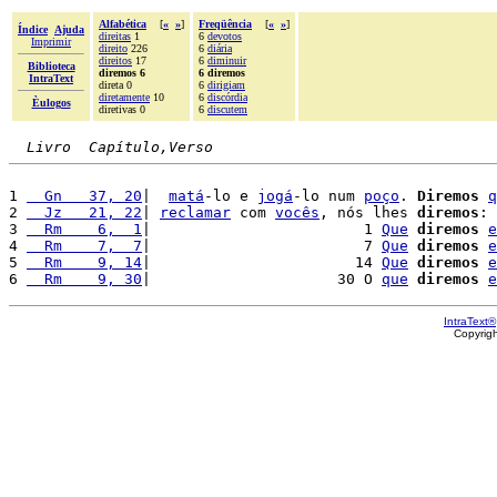
Alfabética
[
«
»
]
Freqüência
[
«
»
]
Índice
Ajuda
direitas
1
6
devotos
Imprimir
direito
226
6
diária
direitos
17
6
diminuir
Biblioteca
diremos 6
6 diremos
IntraText
direta 0
6
dirigiam
diretamente
10
6
discórdia
Èulogos
diretivas 0
6
discutem
Livro  Capítulo,Verso
1 
  Gn   37, 20
|  
matá
-lo e 
jogá
-lo num 
poço
. 
Diremos
q
2 
  Jz   21, 22
| 
reclamar
 com 
vocês
, nós lhes 
diremos
: 
3 
  Rm    6,  1
|                        1 
Que
diremos
e
4 
  Rm    7,  7
|                        7 
Que
diremos
e
5 
  Rm    9, 14
|                       14 
Que
diremos
e
6 
  Rm    9, 30
|                     30 O 
que
diremos
e
IntraText®
Copyrig