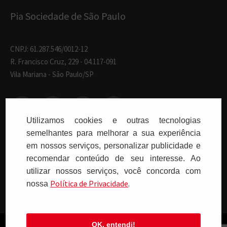
Pia Sociedade de São Paulo
CNPJ: 61.287.546/0012-12
R. Francisco Cruz, 229 - 04.117-091
Vila Mariana - São Paulo/SP
Utilizamos cookies e outras tecnologias
semelhantes para melhorar a sua experiência
Paulus Editora pelo mundo:
em nossos serviços, personalizar publicidade e
recomendar conteúdo de seu interesse. Ao
utilizar nossos serviços, você concorda com
Brasil
Polí­tica de Privacidade
.
nossa
OK, entendi!