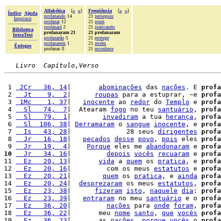
Alfabética
[
«
»
]
Freqüência
[
«
»
]
Índice
Ajuda
profanando
14
21
perseguiu
Imprimir
profanar
12
21
porei
profanará
2
21
praticando
Biblioteca
profanaram 21
21 profanaram
IntraText
profanarão
5
21
protege
profanarem
1
21
recém
Èulogos
profanas 0
21
reconhece
Livro  Capítulo,Verso
 1 
 2Cr   36, 14
|       
abominações
 das 
nações
. E 
profa
 2 
  Jt    9,  2
|      
roupas
 para a estuprar, ~e 
profa
 3 
 1Mc    1, 37
|   
inocente
 ao 
redor
 do 
Templo
 e 
profa
 4 
  Sl   74,  7
|  Atearam 
fogo
 no teu 
santuário
, 
profa
 5 
  Sl   79,  1
|        
invadiram
 a tua 
herança
, 
profa
 6 
  Sl  106, 38
| 
Derramaram
 o 
sangue
inocente
, e 
profa
 7 
  Is   43, 28
|              28 seus 
dirigentes
profa
 8 
  Jr   16, 18
|   
pecados
desse
povo
, 
pois
 eles 
profa
 9 
  Jr   19,  4
|    
Porque
 eles me 
abandonaram
 e 
profa
10
  Jr   34, 16
|         
depois
vocês
recuaram
 e 
profa
11 
  Ez   20, 13
|       
vida
 a 
quem
 os 
pratica
, e 
profa
12 
  Ez   20, 16
|         com os meus 
estatutos
 e 
profa
13 
  Ez   20, 21
|        
quem
 os 
pratica
, e 
ainda
profa
14 
  Ez   20, 24
|  
desprezaram
 os meus 
estatutos
, 
profa
15 
  Ez   23, 38
|      
fizeram
isto
, 
naquele
dia
: 
profa
16 
  Ez   23, 39
|   
entraram
 no meu 
santuário
 e o 
profa
17 
  Ez   36, 20
|         
nações
 para 
onde
foram
, 
profa
18 
  Ez   36, 22
|       meu 
nome
santo
, 
que
vocês
profa
19 
  Ez   36, 23
|       as 
nações
, 
porque
vocês
 o 
profa