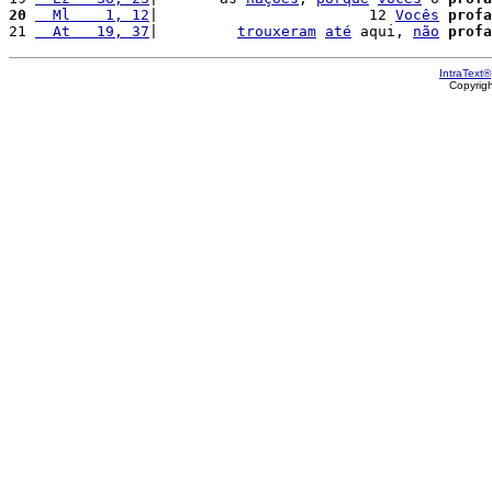
20
  Ml    1, 12
|                        12 
Vocês
profa
21 
  At   19, 37
|         
trouxeram
até
 aqui, 
não
profa
IntraText®
Copyrig