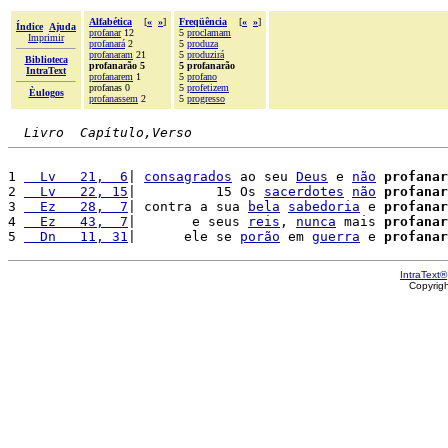
Alfabética
[
«
»
]
Freqüência
[
«
»
]
Índice
Ajuda
profanar
12
5
proclamam
Imprimir
profanará
2
5
produza
profanaram
21
5
produzirá
Biblioteca
profanarão 5
5 profanarão
IntraText
profanarem
1
5
profano
profanas 0
5
profetizem
Èulogos
profanassem
2
5
progresso
Livro  Capítulo,Verso
1 
  Lv   21,  6
| 
consagrados
 ao seu 
Deus
 e 
não
profanar
2 
  Lv   22, 15
|          15 Os 
sacerdotes
não
profanar
3 
  Ez   28,  7
| contra a sua 
bela
sabedoria
 e 
profanar
4 
  Ez   43,  7
|       e seus 
reis
, 
nunca
 mais 
profanar
5 
  Dn   11, 31
|      ele se 
porão
 em 
guerra
 e 
profanar
IntraText®
Copyrig