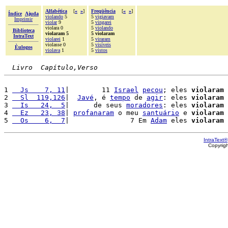
Alfabética
[
«
»
]
Freqüência
[
«
»
]
Índice
Ajuda
violando
5
5
vigiavam
Imprimir
violar
9
5
vingarei
violara 0
5
violando
Biblioteca
violaram 5
5 violaram
IntraText
violarei
1
5
viraram
violasse 0
5
visíveis
Èulogos
violava
1
5
vistos
Livro  Capítulo,Verso
1 
  Js    7, 11
|        11 
Israel
pecou
; eles 
violaram
 
2 
  Sl  119,126
|  
Javé
, é 
tempo
 de 
agir
: eles 
violaram
 
3 
  Is   24,  5
|      de seus 
moradores
: eles 
violaram
 
4 
  Ez   23, 38
| 
profanaram
 o meu 
santuário
 e 
violaram
 
5 
  Os    6,  7
|               7 Em 
Adam
 eles 
violaram
 
IntraText®
Copyrig