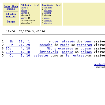
Alfabética
[
«
»
]
Freqüência
[
«
»
]
Índice
Ajuda
visite
1
5
violando
Imprimir
visites
1
5
violaram
visitou
8
5
viraram
Biblioteca
visíveis 5
5 visíveis
IntraText
visível
11
5
vistos
visivelmente 0
5
vitoriosa
Èulogos
vislumbra 0
5
viventes
Livro  Capítulo,Verso
1 
  Sb   13,  1
|         e 
que
, 
através
 dos 
bens
visíve
2 
  Ez   21, 29
|    
pecados
 de 
vocês
 se 
tornaram
visíve
3 
2Cor    4, 18
|        
Não
procuramos
 as 
coisas
visíve
4 
2Cor    4, 18
|    
invisíveis
; 
porque
 as 
coisas
visíve
5 
  Cl    1, 16
| 
celestes
 como as 
terrestres
,~as 
visíve
IntraText®
Copyrig