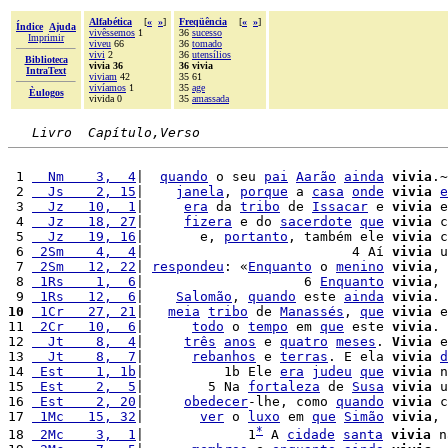
Alfabética
[
«
»
]
Freqüência
[
«
»
]
Índice
Ajuda
vivêssemos
1
36
sucesso
Imprimir
viveu
66
36
tomado
vivi
2
36
utensílios
Biblioteca
vivia 36
36 vivia
IntraText
viviam
42
35 61
vivíamos
1
35
age
Èulogos
vivida 0
35
amassada
Livro  Capítulo,Verso
 1 
  Nm    3,  4
|  
quando
 o seu 
pai
Aarão
ainda
vivia
.~

 2 
  Js    2, 15
|    
janela
, 
porque
 a 
casa
onde
vivia
e
 3 
  Jz   10,  1
|     
era
 da 
tribo
 de 
Issacar
 e 
vivia
 e
 4 
  Jz   18, 27
|     
fizera
 e do 
sacerdote
que
vivia
 c
 5 
  Jz   19, 16
|       e, 
portanto
, também ele 
vivia
 c
 6 
 2Sm    4,  4
|                          4 Aí 
vivia
 u
 7 
 2Sm   12, 22
| 
respondeu
: «
Enquanto
 o 
menino
vivia
, 
 8 
 1Rs    1,  6
|                    6 
Enquanto
vivia
, 
 9 
 1Rs   12,  6
|    
Salomão
, 
quando
 este 
ainda
vivia
. 
10
 1Cr   27, 21
|   
meia
tribo
 de 
Manassés
, 
que
vivia
 e
11 
 2Cr   10,  6
|      
todo
 o 
tempo
 em 
que
 este 
vivia
. 
12 
  Jt    8,  4
|     
três
anos
 e 
quatro
meses
. 
Vivia
 e
13 
  Jt    8,  7
|      
rebanhos
 e 
terras
. E ela 
vivia
d
14 
 Est    1, 1b
|          1b Ele 
era
judeu
que
vivia
 n
15 
 Est    2,  5
|        5 Na 
fortaleza
 de 
Susa
vivia
 u
16 
 Est    2, 20
|     
obedecer
-lhe, como 
quando
vivia
 c
17 
 1Mc   15, 32
|       
ver
 o 
luxo
 em 
que
Simão
vivia
, 
*
18 
 2Mc    3,  1
|             1
 A 
cidade
santa
vivia
 n