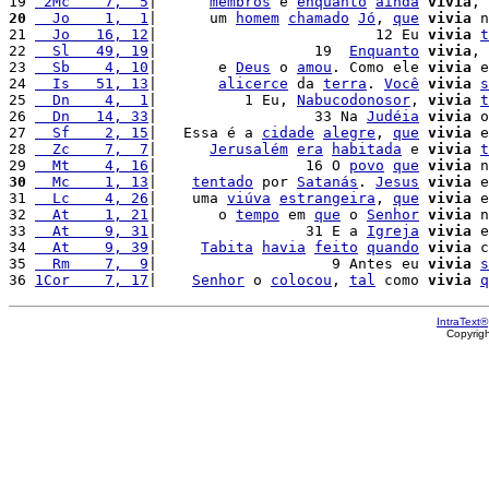
19 
 2Mc    7,  5
|      
membros
 e 
enquanto
ainda
vivia
, 
20
  Jo    1,  1
|      um 
homem
chamado
Jó
, 
que
vivia
 n
21 
  Jo   16, 12
|                         12 Eu 
vivia
t
22 
  Sl   49, 19
|                  19  
Enquanto
vivia
, 
23 
  Sb    4, 10
|       e 
Deus
 o 
amou
. Como ele 
vivia
 e
24 
  Is   51, 13
|       
alicerce
 da 
terra
. 
Você
vivia
s
25 
  Dn    4,  1
|          1 Eu, 
Nabucodonosor
, 
vivia
t
26 
  Dn   14, 33
|                  33 Na 
Judéia
vivia
 o
27 
  Sf    2, 15
|   Essa é a 
cidade
alegre
, 
que
vivia
 e
28 
  Zc    7,  7
|      
Jerusalém
era
habitada
 e 
vivia
t
29 
  Mt    4, 16
|                 16 O 
povo
que
vivia
 n
30
  Mc    1, 13
|    
tentado
 por 
Satanás
. 
Jesus
vivia
 e
31 
  Lc    4, 26
|    uma 
viúva
estrangeira
, 
que
vivia
 e
32 
  At    1, 21
|       o 
tempo
 em 
que
 o 
Senhor
vivia
 n
33 
  At    9, 31
|                 31 E a 
Igreja
vivia
 e
34 
  At    9, 39
|     
Tabita
havia
feito
quando
vivia
 c
35 
  Rm    7,  9
|                    9 Antes eu 
vivia
s
36 
1Cor    7, 17
|    
Senhor
 o 
colocou
, 
tal
 como 
vivia
q
IntraText®
Copyrig