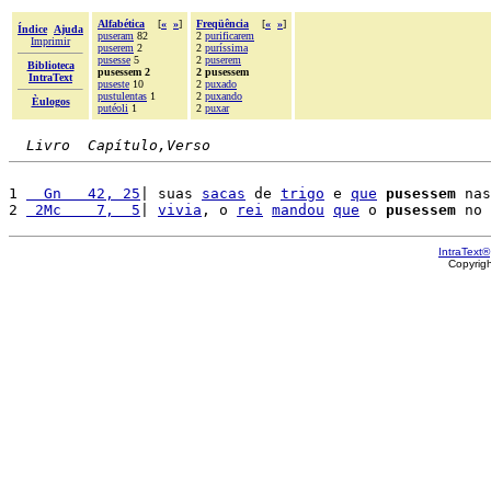
Alfabética
[
«
»
]
Freqüência
[
«
»
]
Índice
Ajuda
puseram
82
2
purificarem
Imprimir
puserem
2
2
puríssima
pusesse
5
2
puserem
Biblioteca
pusessem 2
2 pusessem
IntraText
puseste
10
2
puxado
pustulentas
1
2
puxando
Èulogos
putéoli
1
2
puxar
Livro  Capítulo,Verso
1 
  Gn   42, 25
| suas 
sacas
 de 
trigo
 e 
que
pusessem
 nas
2 
 2Mc    7,  5
| 
vivia
, o 
rei
mandou
que
 o 
pusessem
 no 
IntraText®
Copyrig