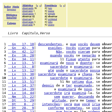
Alfabética
[
«
»
]
Freqüência
[
«
»
]
Índice
Ajuda
observando
36
42
juro
Imprimir
observante
1
42
massa
observantes
1
42
negueb
Biblioteca
observar 42
42 observar
IntraText
observará
3
42
ocidental
observaram
5
42
ódio
Èulogos
observarão
9
42
oitavo
Livro  Capítulo,Verso
 1 
  Gn   17, 10
| 
descendentes
, e 
que
vocês
devem
obser
 2 
  Gn   42,  9
|      
espiões
. 
Vocês
vieram
 para 
obser
 3 
  Gn   42, 12
|          
Não
, 
vocês
vieram
 para 
obser
 4 
  Ex   16, 28
|       
quando
vocês
 se 
negarão
 a 
obser
 5 
  Ex   34, 11
|            11 
Fique
atento
 para 
obser
 6 
  Lv   13,  5
|  
examinará
 de 
novo
 o 
doente
: se 
obser
 7 
  Lv   13,  8
|       
sacerdote
 o 
examinará
; se 
obser
 8 
  Lv   13, 12
|      
até
onde
 o 
sacerdote
possa
obser
 9 
  Lv   13, 30
| 
sacerdote
examinará
 a 
chaga
. Se 
obser
10
  Lv   13, 43
|       
sacerdote
 o 
examinará
. Se 
obser
11 
  Lv   13, 51
|            51 No 
sétimo
dia
, se 
obser
12 
  Lv   14, 37
|   
depois
 de a 
ter
examinado
, se 
obser
13 
  Lv   14, 39
|         a 
examinará
 de 
novo
. Se 
obser
14 
  Lv   14, 44
|    
sacerdote
irá
examiná
-la. Se 
obser
15 
  Nm   15, 22
|         
sem
querer
, 
deixando
 de 
obser
16 
  Dt    5, 29
|        
atitude
, para me 
temer
 e 
obser
17 
  Dt    8,  2
|   
intenções
: 
será
que
você
iria
obser
18 
  Dt   28,  9
|      
conforme
prometeu
, se 
você
obser
19 
  Dt   28, 13
|          
que
hoje
 eu lhe 
ordeno
obser