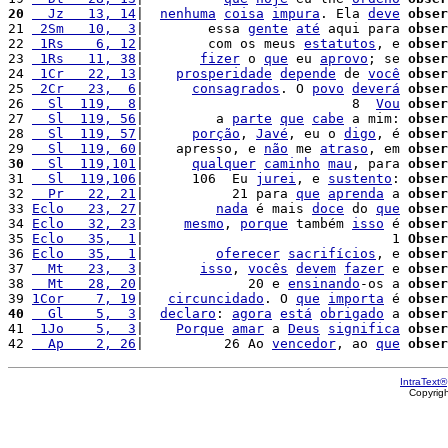
20
  Jz   13, 14
|  
nenhuma
coisa
impura
. Ela 
deve
obser
21 
 2Sm   10,  3
|        essa 
gente
até
 aqui para 
obser
22 
 1Rs    6, 12
|        com os meus 
estatutos
, e 
obser
23 
 1Rs   11, 38
|       
fizer
 o 
que
 eu 
aprovo
; se 
obser
24 
 1Cr   22, 13
|    
prosperidade
depende
 de 
você
obser
25 
 2Cr   23,  6
|      
consagrados
. O 
povo
deverá
obser
26 
  Sl  119,  8
|                          8  
Vou
obser
27 
  Sl  119, 56
|         a 
parte
que
cabe
 a mim: 
obser
28 
  Sl  119, 57
|      
porção
, 
Javé
, eu o 
digo
, é 
obser
29 
  Sl  119, 60
|    apresso, e 
não
 me 
atraso
, em 
obser
30
  Sl  119,101
|      
qualquer
caminho
mau
, para 
obser
31 
  Sl  119,106
|      106  Eu 
jurei
, e 
sustento
: 
obser
32 
  Pr   22, 21
|           21 para 
que
aprenda
 a 
obser
33 
Eclo   23, 27
|         
nada
 é mais 
doce
 do 
que
obser
34 
Eclo   32, 23
|     
mesmo
, 
porque
 também 
isso
 é 
obser
35 
Eclo   35,  1
|                               1 
Obser
36 
Eclo   35,  1
|         
oferecer
sacrifícios
, e 
obser
37 
  Mt   23,  3
|       
isso
, 
vocês
devem
fazer
 e 
obser
38 
  Mt   28, 20
|             20 e 
ensinando
-os a 
obser
39 
1Cor    7, 19
|   
circuncidado
. O 
que
importa
 é 
obser
40
  Gl    5,  3
|  
declaro
: 
agora
está
obrigado
 a 
obser
41 
 1Jo    5,  3
|    
Porque
amar
 a 
Deus
significa
obser
42 
  Ap    2, 26
|          26 Ao 
vencedor
, ao 
que
obser
IntraText®
Copyrig