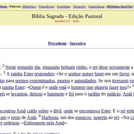
Ajuda
|
Palavras
:
Alfabética
-
Freqüência
-
Invertidas
-
Tamanho
-
Estatísticas
|
Biblioteca IntraText
Bíblia Sagrada - Edição Pastoral
IntraText CT - Texto
Precedente
-
Sucessivo
2
.
Neste
segundo
dia
,
enquanto
bebiam
vinho
, o
rei
disse
novamente
3
».
A
rainha
Ester
respondeu
: «Se o
senhor
quiser
fazer
-me um
favor
, 
dos
para
sermos
exterminados
,
mortos
e
aniquilados
. Se nos
tivessem
ve
à
rainha
Ester
: «
Quem
é e
onde
está
o
homem
que
planeja
fazer
isso
?»
rei
se
levantou
,
deixou
o
banquete
e
foi
para o
jardim
do
palácio
.
Amã
ncontrou
Amã
caído
sobre
o
divã
,
onde
se
encontrava
Ester
. E o
rei
grit
9
ram
o
rosto
de
Amã
.
Harbona
, um dos
eunucos
,
sugeriu
ao
rei
: «Na
c
ei
ordenou
: «
Enforquem
nela
Amã
».