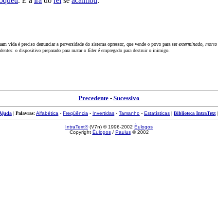
oqueu
. E a
ira
do
rei
se
acalmou
.
am vida é preciso denunciar a perversidade do sistema opressor, que vende o povo para ser
exterminado, morto
undentes: o dispositivo preparado para matar o líder é empregado para destruir o inimigo.
Precedente
-
Sucessivo
Ajuda
|
Palavras
:
Alfabética
-
Freqüência
-
Invertidas
-
Tamanho
-
Estatísticas
|
Biblioteca IntraText
IntraText®
(V7n) © 1996-2002
Èulogos
Copyright
Èulogos
/
Paulus
© 2002