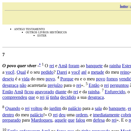
Índice
|
ANTIGO TESTAMENTO
OUTROS LIVROS HISTÓRICOS
ESTER
7
1
*
O
povo
quer
viver -
O
rei
e
Amã
foram
ao
banquete
da
rainha
Ester
a
você
.
Qual
é o seu
pedido
?
Darei
a
você
até
a
metade
do meu
reino
4
desejo
é a
vida
do meu
povo
.
Porque
eu e o meu
povo
fomos
vendi
5
desgraça
não
acarretaria
prejuízo
para o
rei
».
Então
o
rei
perguntou
7
Então
Amã
ficou
apavorado
diante
do
rei
e da
rainha
.
Enfurecido
, o
compreendeu
que
o
rei
já
tinha
decidido
a sua
desgraça
.
8
Quando
o
rei
voltou
do
jardim
do
palácio
para a
sala
do
banquete
,
e
dentro
do meu
palácio
!» O
rei
deu
uma
ordem
, e
imediatamente
cobri
preparado
para
Mardoqueu
,
aquele
que
falou
em
defesa
do
rei
». E o
r
10