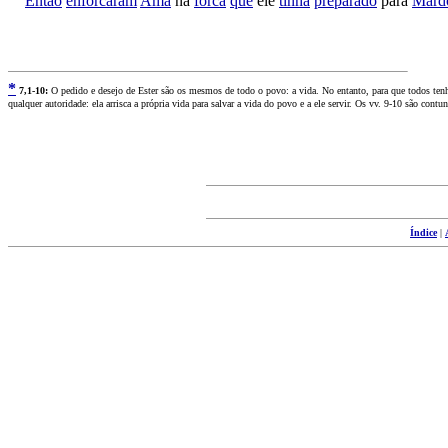
Então
enforcaram
Amã
na
forca
que
ele
tinha
preparado
para
Mard
*
7
,1-10:
O pedido e desejo de Ester são os mesmos de todo o povo: a vida. No entanto, para que todos tenh
qualquer autoridade: ela arrisca a própria vida para salvar a vida do povo e a ele servir. Os vv. 9-10 são cont
Índice
|