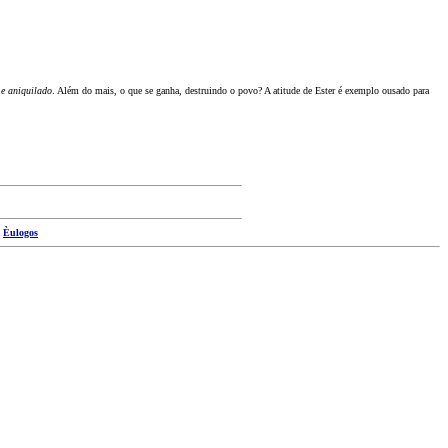
 e aniquilado
. Além do mais, o que se ganha, destruindo o povo? A atitude de Ester é exemplo ousado para
|
Èulogos