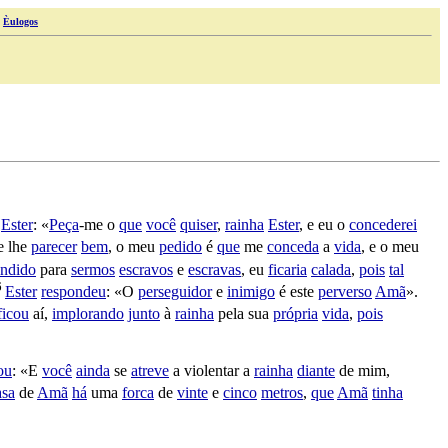
|
Èulogos
a
Ester
: «
Peça
-me o
que
você
quiser
,
rainha
Ester
, e eu o
concederei
se lhe
parecer
bem
, o meu
pedido
é
que
me
conceda
a
vida
, e o meu
ndido
para
sermos
escravos
e
escravas
, eu
ficaria
calada
,
pois
tal
6
Ester
respondeu
: «O
perseguidor
e
inimigo
é este
perverso
Amã
».
ficou
aí,
implorando
junto
à
rainha
pela sua
própria
vida
,
pois
ou
: «E
você
ainda
se
atreve
a
violentar
a
rainha
diante
de mim,
asa
de
Amã
há
uma
forca
de
vinte
e
cinco
metros
,
que
Amã
tinha