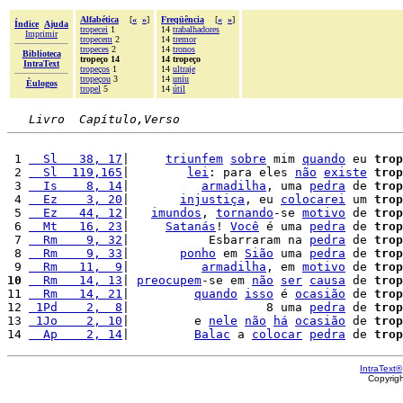
Alfabética
[
«
»
]
Freqüência
[
«
»
]
Índice
Ajuda
tropecei
1
14
trabalhadores
Imprimir
tropecem
2
14
tremor
tropeces
2
14
tronos
Biblioteca
tropeço 14
14 tropeço
IntraText
tropeços
1
14
ultraje
tropeçou
3
14
uniu
Èulogos
tropel
5
14
útil
Livro  Capítulo,Verso
 1 
  Sl   38, 17
|     
triunfem
sobre
 mim 
quando
 eu 
trop
 2 
  Sl  119,165
|        
lei
: para eles 
não
existe
trop
 3 
  Is    8, 14
|          
armadilha
, uma 
pedra
 de 
trop
 4 
  Ez    3, 20
|       
injustiça
, eu 
colocarei
 um 
trop
 5 
  Ez   44, 12
|   
imundos
, 
tornando
-se 
motivo
 de 
trop
 6 
  Mt   16, 23
|     
Satanás
! 
Você
 é uma 
pedra
 de 
trop
 7 
  Rm    9, 32
|           Esbarraram na 
pedra
 de 
trop
 8 
  Rm    9, 33
|       
ponho
 em 
Sião
 uma 
pedra
 de 
trop
 9 
  Rm   11,  9
|          
armadilha
, em 
motivo
 de 
trop
10
  Rm   14, 13
| 
preocupem
-se em 
não
ser
causa
 de 
trop
11 
  Rm   14, 21
|         
quando
isso
 é 
ocasião
 de 
trop
12 
 1Pd    2,  8
|                   8 uma 
pedra
 de 
trop
13 
 1Jo    2, 10
|         e 
nele
não
há
ocasião
 de 
trop
14 
  Ap    2, 14
|         
Balac
 a 
colocar
pedra
 de 
trop
IntraText®
Copyrig