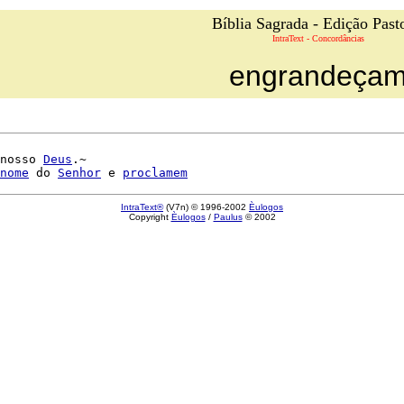
Bíblia Sagrada - Edição Past
IntraText - Concordâncias
engrandeça
nosso 
Deus
.~

nome
 do 
Senhor
 e 
proclamem
IntraText®
(V7n) © 1996-2002
Èulogos
Copyright
Èulogos
/
Paulus
© 2002