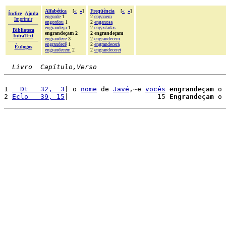
Alfabética
[
«
»
]
Freqüência
[
«
»
]
Índice
Ajuda
engorde
1
2
enganem
Imprimir
engordou
1
2
enganosa
engrandeça
1
2
engastadas
Biblioteca
engrandeçam 2
2 engrandeçam
IntraText
engrandece
3
2
engrandecem
engrandecê
1
2
engrandecerá
Èulogos
engrandecem
2
2
engrandecerei
Livro  Capítulo,Verso
1 
  Dt   32,  3
| o 
nome
 de 
Javé
,~e 
vocês
engrandeçam
 o 
2 
Eclo   39, 15
|                      15 
Engrandeçam
 o 